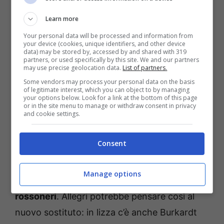
Strasburgo.
Arrivato in estate dal River Plate
Learn more
per 15 milioni di euro
, il bomber argentino ha
Your personal data will be processed and information from
realizzato già nove gol in dieci partite nel
your device (cookies, unique identifiers, and other device
data) may be stored by, accessed by and shared with 319
campionato francese attirando le big
partners, or used specifically by this site. We and our partners
may use precise geolocation data.
List of partners.
europee. Molto bravo nel gioco aereo, ha
Some vendors may process your personal data on the basis
segnato un gol in rovesciata che ha
of legitimate interest, which you can object to by managing
your options below. Look for a link at the bottom of this page
spopolato già sui social.
Tante big
or in the site menu to manage or withdraw consent in privacy
and cookie settings.
potrebbero pensare a lui, ma c’è anche il
Milan sulle sue tracce
.
Consent
Santiago Gimenez non è riuscito a
Manage options
conquistare definitivamente i tifosi
rossoneri
. Allegri potrebbe pensare così al
nuovo sostituto: in lizza c’è anche Burkardt