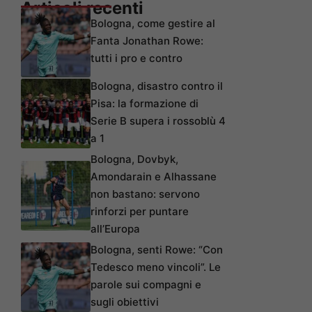
Articoli recenti
Bologna, come gestire al
Fanta Jonathan Rowe:
tutti i pro e contro
Bologna, disastro contro il
Pisa: la formazione di
Serie B supera i rossoblù 4
a 1
Bologna, Dovbyk,
Amondarain e Alhassane
non bastano: servono
rinforzi per puntare
all’Europa
Bologna, senti Rowe: “Con
Tedesco meno vincoli”. Le
parole sui compagni e
sugli obiettivi