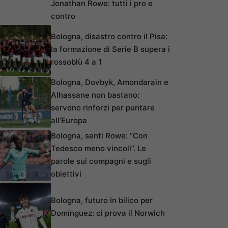
Jonathan Rowe: tutti i pro e
contro
Bologna, disastro contro il Pisa:
la formazione di Serie B supera i
rossoblù 4 a 1
Bologna, Dovbyk, Amondarain e
Alhassane non bastano:
servono rinforzi per puntare
all’Europa
Bologna, senti Rowe: “Con
Tedesco meno vincoli”. Le
parole sui compagni e sugli
obiettivi
Bologna, futuro in bilico per
Domínguez: ci prova il Norwich