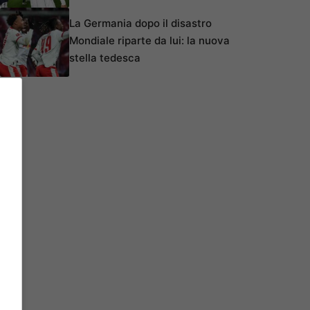
La Germania dopo il disastro
Mondiale riparte da lui: la nuova
stella tedesca