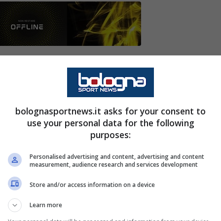
 panchina alla Juventus. Spuntano già le prime
 cos’è vietato
bolognasportnews.it asks for your consent to
o a riportare in alto la squadra bianconera dopo
use your personal data for the following
 torinese ha optato per la scelta Luciano
purposes:
mposte dal tecnico di Certaldo fin dal primo
Personalised advertising and content, advertising and content
measurement, audience research and services development
Store and/or access information on a device
Learn more
a con l’arrivo di Luciano Spalletti. L’allenatore