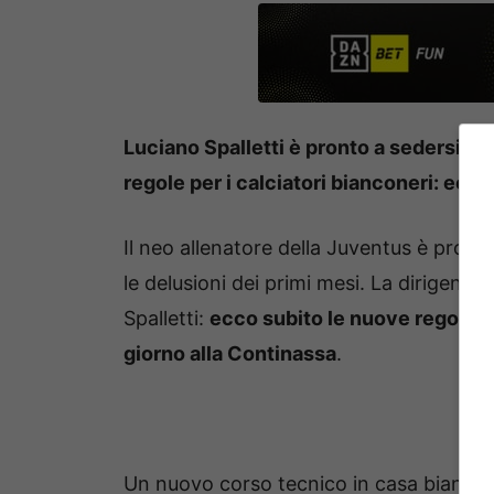
Luciano Spalletti è pronto a sedersi in
regole per i calciatori bianconeri: ecco
Il neo allenatore della Juventus è pront
le delusioni dei primi mesi. La dirigenza
Spalletti:
ecco subito le nuove regole i
giorno alla Continassa
.
Un nuovo corso tecnico in casa bianconer