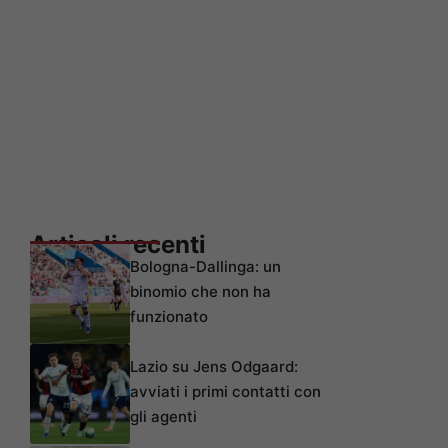
Articoli recenti
Bologna-Dallinga: un
binomio che non ha
funzionato
Lazio su Jens Odgaard:
avviati i primi contatti con
gli agenti