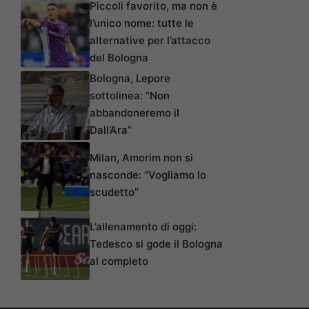
Piccoli favorito, ma non è
l’unico nome: tutte le
alternative per l’attacco
del Bologna
Bologna, Lepore
sottolinea: “Non
abbandoneremo il
Dall’Ara”
Milan, Amorim non si
nasconde: “Vogliamo lo
scudetto”
L’allenamento di oggi:
Tedesco si gode il Bologna
al completo