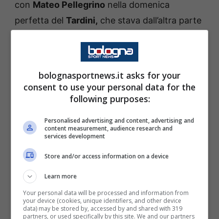
con
Mateo Pellegrino
nella domenica
perfetta del
Tardini,
che stava dall’altra parte
della barricata, in quello che alla vigilia è
sembrato suonare come un
derby
dentro ad
un
derby
, in salsa tipicamente argentina,
bolognasportnews.it asks for your
graffiato
“Albiceleste”
. Quella maglia dal
consent to use your personal data for the
following purposes:
colore biancazzurro che
Santiago
ha iniziato
a sognare, in maniera legittima, perché sono
Personalised advertising and content, advertising and
content measurement, audience research and
imminenti sono gli impegni della
Nazionale
services development
campione del mondo in carica,
per le
Store and/or access information on a device
qualificazioni mondiali.
Learn more
Prima però c’è da affrontare uno Brann in
Your personal data will be processed and information from
your device (cookies, unique identifiers, and other device
Europa League, un Napoli in campionato, con
data) may be stored by, accessed by and shared with 319
partners, or used specifically by this site. We and our partners