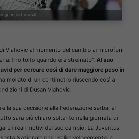
bolognasportnews.it
a di Vlahovic al momento del cambio ai microfoni
ena: l’ho tolto quando era stremato”.
Al suo
avid per cercare così di dare maggiore peso in
 ha mollato di un centimetro riuscendo così a
condizioni di Dusan Vlahovic.
e la sua decisione alla Federazione serba: al
to sarà più chiaro soltanto nella giornata di
gare i reali motivi del suo cambio. La Juventus
a sosta Nazionale per risalire velocemente in