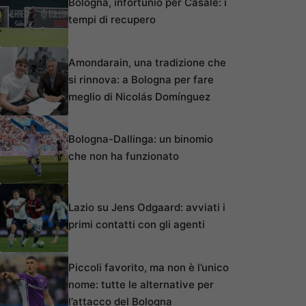
Bologna, infortunio per Casale: i
tempi di recupero
Amondarain, una tradizione che
si rinnova: a Bologna per fare
meglio di Nicolás Domínguez
Bologna-Dallinga: un binomio
che non ha funzionato
Lazio su Jens Odgaard: avviati i
primi contatti con gli agenti
Piccoli favorito, ma non è l’unico
nome: tutte le alternative per
l’attacco del Bologna