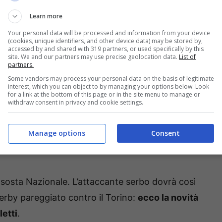
Learn more
derby contro il Torino. La Juventus ha
Your personal data will be processed and information from your device
(cookies, unique identifiers, and other device data) may be stored by,
izzare alcun gol:
Vlahovic ci ha provato fino alla
accessed by and shared with 319 partners, or used specifically by this
site. We and our partners may use precise geolocation data.
List of
ituzione
. Scopriamo così il motivo reale del
partners.
ti nel post partita. Un momento decisivo per
Some vendors may process your personal data on the basis of legitimate
interest, which you can object to by managing your options below. Look
 degli impegni in Nazionale: ora rischia di saltare
for a link at the bottom of this page or in the site menu to manage or
withdraw consent in privacy and cookie settings.
Manage options
Consent
ic: Spalletti ha rivelato il
 sosta Nazionale. L’attaccante serbo dovrà così
derby pareggiato contro il Torino:
ecco la novità
letti
.