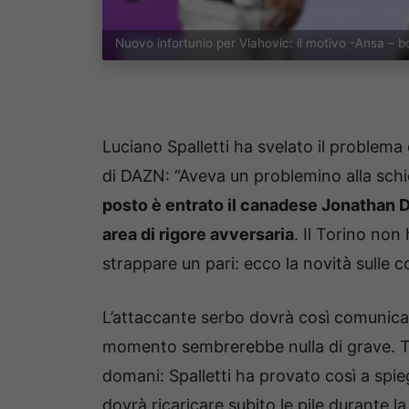
Nuovo infortunio per Vlahovic: il motivo -Ansa – 
Luciano Spalletti ha svelato il problem
di DAZN: “Aveva un problemino alla schi
posto è entrato il canadese Jonathan D
area di rigore avversaria
. Il Torino non
strappare un pari: ecco la novità sulle 
L’attaccante serbo dovrà così comunicar
momento sembrerebbe nulla di grave. Tut
domani: Spalletti ha provato così a spie
dovrà ricaricare subito le pile durante l