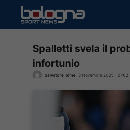
Vai
al
contenuto
Spalletti svela il pr
infortunio
Salvatore Ioime
8 Novembre 2025 - 21:02