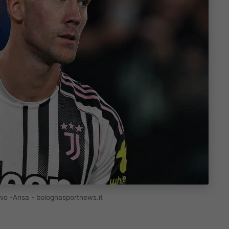
unio -Ansa - bolognasportnews.it