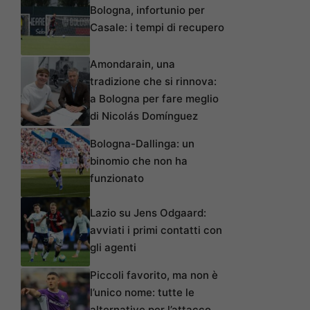
Bologna, infortunio per
Casale: i tempi di recupero
Amondarain, una
tradizione che si rinnova:
a Bologna per fare meglio
di Nicolás Domínguez
Bologna-Dallinga: un
binomio che non ha
funzionato
Lazio su Jens Odgaard:
avviati i primi contatti con
gli agenti
Piccoli favorito, ma non è
l’unico nome: tutte le
alternative per l’attacco