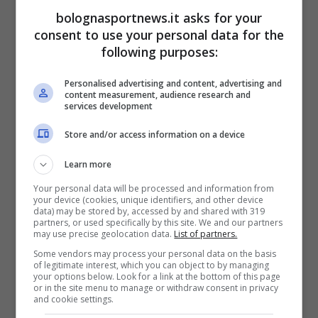
bolognasportnews.it asks for your
del
Real Madrid
e che ha tutto per regalare a
consent to use your personal data for the
questa squadra un importante salto di qualità.
following purposes:
Andiamo a vedere le ultime notizie che
Personalised advertising and content, advertising and
arrivano da questo punto di vista.
content measurement, audience research and
services development
Juve, occhi in casa Real
Store and/or access information on a device
Madrid per un innesto per
Learn more
Spalletti: ecco come stanno le
Your personal data will be processed and information from
your device (cookies, unique identifiers, and other device
cose
data) may be stored by, accessed by and shared with 319
partners, or used specifically by this site. We and our partners
may use precise geolocation data.
List of partners.
Il problema principale di questa squadra è
Some vendors may process your personal data on the basis
of legitimate interest, which you can object to by managing
l’
attacco
. Ma senza uscite è difficile
your options below. Look for a link at the bottom of this page
or in the site menu to manage or withdraw consent in privacy
immaginare che possano esserci altri innesti.
and cookie settings.
Troppa, infatti, l’abbondanza in quel reparto.