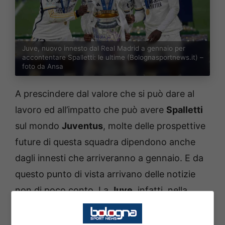
Juve, nuovo innesto dal Real Madrid a gennaio per
accontentare Spalletti: le ultime (Bolognasportnews.it) –
foto da Ansa
A prescindere dal valore che si può dare al
lavoro ed all’impatto che può avere
Spalletti
sul mondo
Juventus
, molte delle prospettive
future di questa squadra dipendono anche
dagli innesti che arriveranno a gennaio. E da
questo punto di vista arrivano delle notizie
non di poco conto. La
Juve
, infatti, nella
sessione di gennaio può seriamente
affondare il colpo per un talento di proprietà