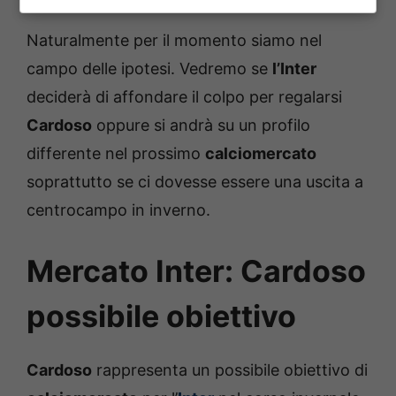
Naturalmente per il momento siamo nel
campo delle ipotesi. Vedremo se
l’Inter
deciderà di affondare il colpo per regalarsi
Cardoso
oppure si andrà su un profilo
differente nel prossimo
calciomercato
soprattutto se ci dovesse essere una uscita a
centrocampo in inverno.
Mercato Inter: Cardoso
possibile obiettivo
Cardoso
rappresenta un possibile obiettivo di