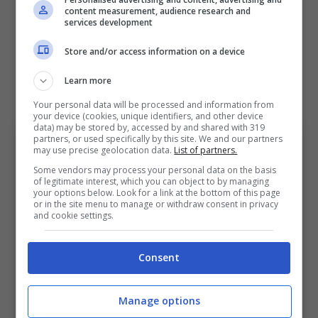
content measurement, audience research and
diritto o obbligo di riscatto, non è da
services development
escludere in quel caso. E i nerazzurri sono
Store and/or access information on a device
pronti a chiudere una operazione importante
Learn more
in entrata con il mediano ex Betis.
Your personal data will be processed and information from
your device (cookies, unique identifiers, and other device
data) may be stored by, accessed by and shared with 319
partners, or used specifically by this site. We and our partners
may use precise geolocation data.
List of partners.
Some vendors may process your personal data on the basis
of legitimate interest, which you can object to by managing
your options below. Look for a link at the bottom of this page
or in the site menu to manage or withdraw consent in privacy
and cookie settings.
Consent
Calciomercato Inter: nuova idea per il centrocampo, le
Manage options
ultime (Ansa) – bolognasportnews.it