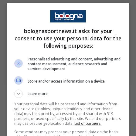
bolognasportnews.it asks for your
consent to use your personal data for the
following purposes:
Personalised advertising and content, advertising and
content measurement, audience research and
services development
Nuova occasione per Lobotka, l’annuncio – Ansa –
bolognasportnews.it
Store and/or access information on a device
Learn more
Your personal data will be processed and information from
your device (cookies, unique identifiers, and other device
Un nuovo annuncio a sorpresa per
data) may be stored by, accessed by and shared with 319
partners, or used specifically by this site. We and our partners
conoscere il futuro del suo assistito
. Ormai
may use precise geolocation data.
List of partners.
da anni protagonista in maglia azzurra, ha
Some vendors may process your personal data on the basis