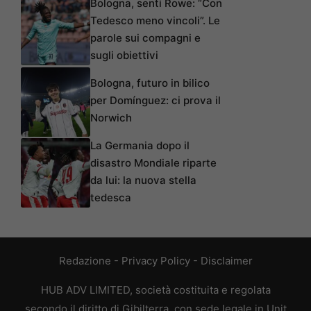
Bologna, senti Rowe: “Con
Tedesco meno vincoli”. Le
parole sui compagni e
sugli obiettivi
Bologna, futuro in bilico
per Domínguez: ci prova il
Norwich
La Germania dopo il
disastro Mondiale riparte
da lui: la nuova stella
tedesca
Redazione
-
Privacy Policy
-
Disclaimer
HUB ADV LIMITED, società costituita e regolata
secondo il diritto di Gibilterra, con sede legale in Unit