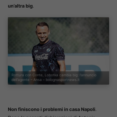
un’altra big
.
Rottura con Conte, Lobotka cambia big: l’annuncio
dell’agente – Ansa – bolognasportnews.it
Non finiscono i problemi in casa Napoli
.