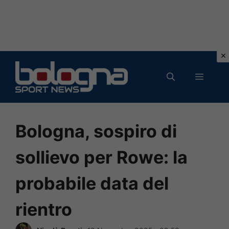
Vai
al
MENU
contenuto
Bologna, sospiro di
sollievo per Rowe: la
probabile data del
rientro