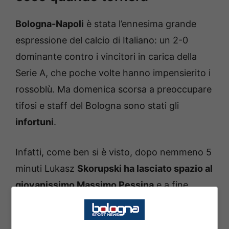
Bologna-Napoli
è stata l’ennesima grande
espressione del calcio di Italiano: un 2-0
dominante contro i vincitori in carica della
Serie A, che poche volte hanno impensierito i
rossoblù. Ma domenica scorsa a preoccupare
tifosi e staff del Bologna sono stati gli
infortuni
.
Infatti, come ben si è visto, dopo nemmeno 5
minuti Lukasz
Skorupski ha lasciato spazio al
giovanissimo Massimo Pessina
e a fine
primo tempo anche Jonathan
Rowe ha
abbandonato il terreno di gioco
. Ad entrambi