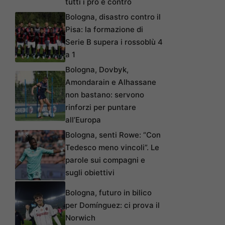
tutti i pro e contro
Bologna, disastro contro il
Pisa: la formazione di
Serie B supera i rossoblù 4
a 1
Bologna, Dovbyk,
Amondarain e Alhassane
non bastano: servono
rinforzi per puntare
all’Europa
Bologna, senti Rowe: “Con
Tedesco meno vincoli”. Le
parole sui compagni e
sugli obiettivi
Bologna, futuro in bilico
per Domínguez: ci prova il
Norwich