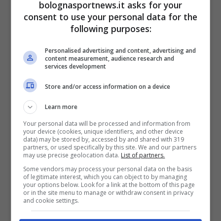
bolognasportnews.it asks for your
era stato diagnosticato un
risentimento alla
consent to use your personal data for the
coscia
, ma i tempi di recupero sembrano
following purposes:
essere ben diversi.
Personalised advertising and content, advertising and
content measurement, audience research and
Infatti, se
il Bologna dovrà fare a meno del
services development
portiere polacco per un lungo periodo
,
Store and/or access information on a device
secondo il
Corriere dello Sport
,
Rowe potrà
Learn more
tornare in campo già contro l’Udinese
–
Your personal data will be processed and information from
quindi alla ripresa post sosta-
o
al massimo
your device (cookies, unique identifiers, and other device
data) may be stored by, accessed by and shared with 319
per la sfida di Europa League
con il
partners, or used specifically by this site. We and our partners
may use precise geolocation data.
List of partners.
Salisburgo
.
Some vendors may process your personal data on the basis
of legitimate interest, which you can object to by managing
your options below. Look for a link at the bottom of this page
Ovviamente è più probabile rivederlo in
or in the site menu to manage or withdraw consent in privacy
and cookie settings.
campo contro gli austriaci, ma c’è una forte
possibilità di trovarlo tra i convocati di Udine.