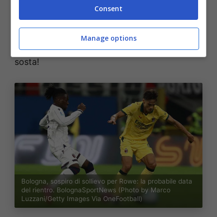
Consent
In questi giorni di pausa
il classe 2003
lavorerà per recuperare la condizione
ed è
Manage options
proprio il caso di dirlo questa volta: benedetta
sosta!
Bologna, sospiro di sollievo per Rowe: la probabile data
del rientro. BolognaSportNews (Photo by Marco
Luzzani/Getty Images Via OneFootball)