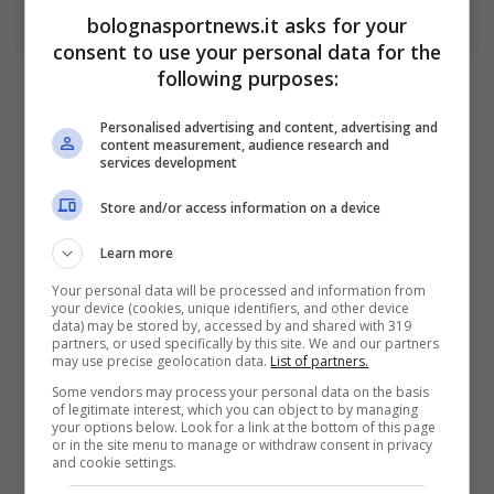
Sabattini/Getty Images Via OneFootball)
bolognasportnews.it asks for your
consent to use your personal data for the
following purposes:
A testimonianza di ciò viene in aiuto un dato,
raccolto da
Transfermarkt.
Italiano
è infatti il
Personalised advertising and content, advertising and
content measurement, audience research and
tecnico della
Serie A
ad incidere
services development
maggiormente con i cambi. Infatti nelle prime
Store and/or access information on a device
undici giornate di campionato, i cambi
Learn more
effettuati dal tecnico dei felsinei sono stati
ben 55. Ne consegue che la partecipazione
Your personal data will be processed and information from
your device (cookies, unique identifiers, and other device
attiva (gol o assist) dei subentrati è la più alta
data) may be stored by, accessed by and shared with 319
partners, or used specifically by this site. We and our partners
dell’intero campionato (7, 2 gol e 5 assist). In
may use precise geolocation data.
List of partners.
Some vendors may process your personal data on the basis
questa speciale statistica Italiano e il suo
of legitimate interest, which you can object to by managing
your options below. Look for a link at the bottom of this page
Bologna hanno fatto meglio anche dell
‘Inter
or in the site menu to manage or withdraw consent in privacy
and cookie settings.
di Chivu
, del
Milan di Allegri
e del
Napoli di