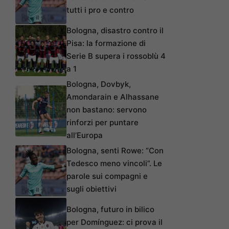
tutti i pro e contro
Bologna, disastro contro il
Pisa: la formazione di
Serie B supera i rossoblù 4
a 1
Bologna, Dovbyk,
Amondarain e Alhassane
non bastano: servono
rinforzi per puntare
all’Europa
Bologna, senti Rowe: “Con
Tedesco meno vincoli”. Le
parole sui compagni e
sugli obiettivi
Bologna, futuro in bilico
per Domínguez: ci prova il