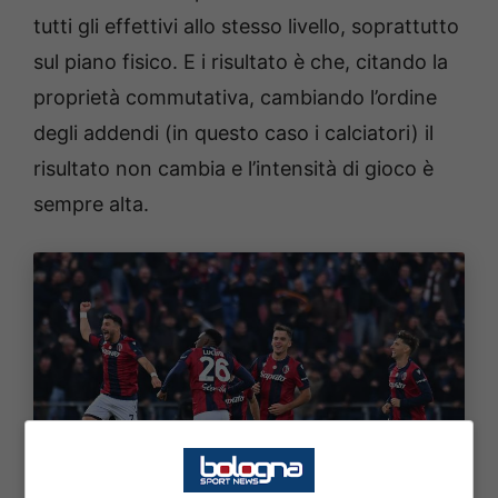
tutti gli effettivi allo stesso livello, soprattutto
sul piano fisico. E i risultato è che, citando la
proprietà commutativa, cambiando l’ordine
degli addendi (in questo caso i calciatori) il
risultato non cambia e l’intensità di gioco è
sempre alta.
Il record del Bologna di Italiano: nessuno ha fatto
meglio. Bologna Sport News (Photo by Alessandro