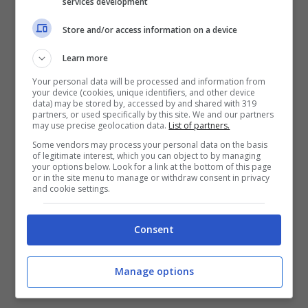
assente),
Ravaglia, Rowe e Skorupski.
services development
Andiamo a riportare di seguito il contenuto
Store and/or access information on a device
dello stesso: “
I rossoblù non impegnati con le
Learn more
rispettive Nazionali hanno svolto una seduta
Your personal data will be processed and information from
di allenamento al centro tecnico Niccolò
your device (cookies, unique identifiers, and other device
data) may be stored by, accessed by and shared with 319
Galli: attivazione atletica, esercitazione
partners, or used specifically by this site. We and our partners
may use precise geolocation data.
List of partners.
tattica e partitella a campo ridotto, con Ciro
Some vendors may process your personal data on the basis
Immobile che si è allenato in parte con i
of legitimate interest, which you can object to by managing
your options below. Look for a link at the bottom of this page
compagni. Assente Remo Freuler, terapie
or in the site menu to manage or withdraw consent in privacy
and cookie settings.
per Lukasz Skorupski, Nicolò Cambiaghi e
Jonathan Rowe. Differenziato per Federico
Consent
Ravaglia.”
Manage options
Il punto sugli infortunati