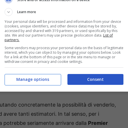
Learn more
Your personal data will be processed and information from your device
(cookies, unique identifiers, and other device data) may be stored by,
accessed by and shared with 319 partners, or used specifically by this
site. We and our partners may use precise geolocation data.
List of
partners.
uis Henrique: le ultime (Bolognasportnews.it) – foto da Ansa
Some vendors may process your personal data on the basis of legitimate
interest, which you can object to by managing your options below. Look
for a link at the bottom of this page or in the site menu to manage or
di dubbio ha deluso quelle che erano le
withdraw consent in privacy and cookie settings.
 Henrique
. Arrivato destando grande
i
Roberto De Zerbi
, ha fatto fatica fino a questo
Manage options
Consent
o.
utando concretamente la possibilità di venderlo,
avere tanti estimatori. In tal senso, per i
tra potrebbe seriamente arrivare dalla
Premier