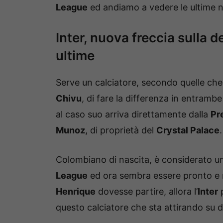
League
ed andiamo a vedere le ultime no
Inter, nuova freccia sulla d
ultime
Serve un calciatore, secondo quelle che
Chivu
, di fare la differenza in entramb
al caso suo arriva direttamente dalla
Pr
Munoz
, di proprietà del
Crystal Palace
.
Colombiano di nascita, è considerato uno 
League
ed ora sembra essere pronto e m
Henrique
dovesse partire, allora l’
Inter
p
questo calciatore che sta attirando su di 