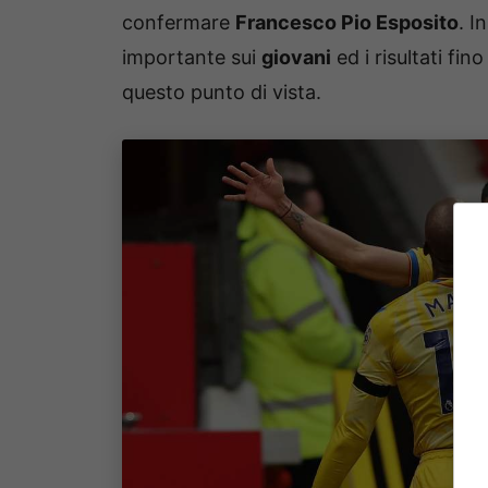
confermare
Francesco Pio Esposito
. I
importante sui
giovani
ed i risultati fi
questo punto di vista.