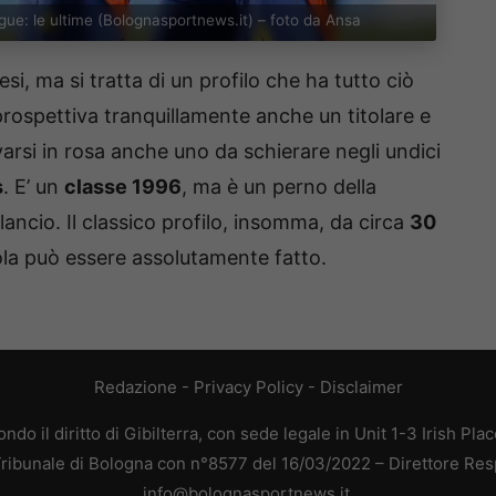
ague: le ultime (Bolognasportnews.it) – foto da Ansa
i, ma si tratta di un profilo che ha tutto ciò
n prospettiva tranquillamente anche un titolare e
rsi in rosa anche uno da schierare negli undici
s
. E’ un
classe 1996
, ma è un perno della
lancio. Il classico profilo, insomma, da circa
30
gola può essere assolutamente fatto.
Redazione
-
Privacy Policy
-
Disclaimer
do il diritto di Gibilterra, con sede legale in Unit 1-3 Irish Pla
 Tribunale di Bologna con n°8577 del 16/03/2022 – Direttore Res
info@bolognasportnews.it.