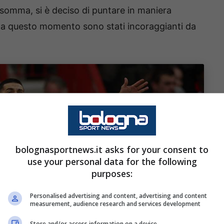
nsomma, si è deciso di puntare in maniera
no a questo momento sono stati incoraggianti da
bolognasportnews.it asks for your consent to
use your personal data for the following
purposes:
Personalised advertising and content, advertising and content
measurement, audience research and services development
Store and/or access information on a device