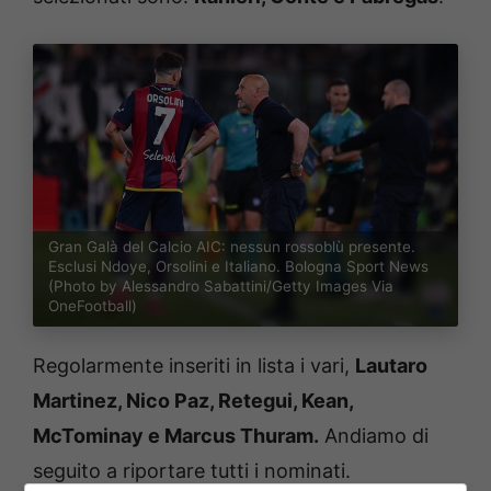
Gran Galà del Calcio AIC: nessun rossoblù presente.
Esclusi Ndoye, Orsolini e Italiano. Bologna Sport News
(Photo by Alessandro Sabattini/Getty Images Via
OneFootball)
Regolarmente inseriti in lista i vari,
Lautaro
Martinez, Nico Paz, Retegui, Kean,
McTominay e Marcus Thuram.
Andiamo di
seguito a riportare tutti i nominati.