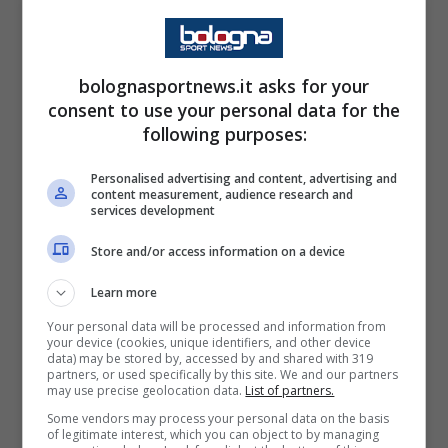
Gran Galà del Calcio: tutti i
nominati
bolognasportnews.it asks for your
consent to use your personal data for the
CANDIDATI MIGLIOR PORTIERE
following purposes:
De Gea David (Fiorentina)
Personalised advertising and content, advertising and
Sommer Yann (Inter)
content measurement, audience research and
services development
Svilar Mile (Roma)
Store and/or access information on a device
CANDIDATI MIGLIOR DIFENSORE DESTRO
Learn more
Di Lorenzo Giovanni (Napoli)
Your personal data will be processed and information from
your device (cookies, unique identifiers, and other device
Dodo (Fiorentina)
data) may be stored by, accessed by and shared with 319
partners, or used specifically by this site. We and our partners
Dumfries Denzel (Inter)
may use precise geolocation data.
List of partners.
Some vendors may process your personal data on the basis
of legitimate interest, which you can object to by managing
CANDIDATI MIGLIOR DIFENSORE SINISTRO