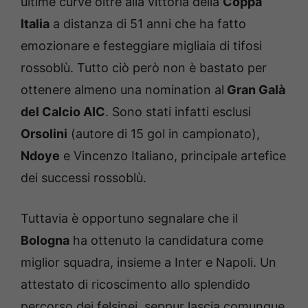
ultime curve oltre alla vittoria della
Coppa
Italia
a distanza di 51 anni che ha fatto
emozionare e festeggiare migliaia di tifosi
rossoblù. Tutto ciò però non è bastato per
ottenere almeno una nomination al
Gran Galà
del Calcio AIC
. Sono stati infatti esclusi
Orsolini
(autore di 15 gol in campionato),
Ndoye
e Vincenzo Italiano, principale artefice
dei successi rossoblù.
Tuttavia è opportuno segnalare che il
Bologna
ha ottenuto la candidatura come
miglior squadra, insieme a Inter e Napoli. Un
attestato di ricoscimento allo splendido
percorso dei felsinei, seppur lascia comunque