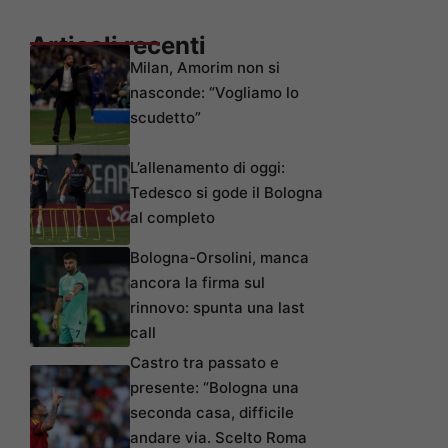
Articoli recenti
Milan, Amorim non si
nasconde: “Vogliamo lo
scudetto”
L’allenamento di oggi:
Tedesco si gode il Bologna
al completo
Bologna-Orsolini, manca
ancora la firma sul
rinnovo: spunta una last
call
Castro tra passato e
presente: “Bologna una
seconda casa, difficile
andare via. Scelto Roma