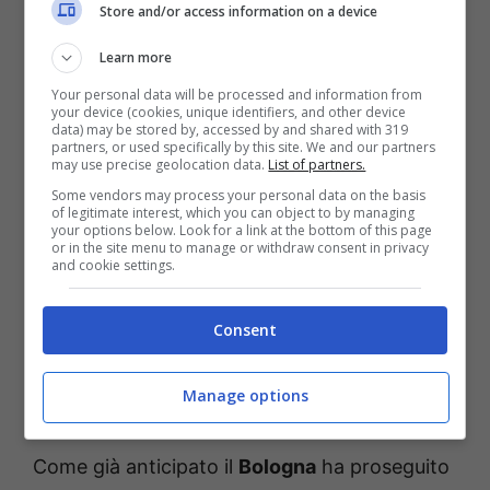
Store and/or access information on a device
SACCHI J.L.
Learn more
Your personal data will be processed and information from
LO CICERO – ZEZZA
your device (cookies, unique identifiers, and other device
data) may be stored by, accessed by and shared with 319
partners, or used specifically by this site. We and our partners
may use precise geolocation data.
List of partners.
IV: CHIFFI
Some vendors may process your personal data on the basis
of legitimate interest, which you can object to by managing
your options below. Look for a link at the bottom of this page
VAR: CAMPLONE
or in the site menu to manage or withdraw consent in privacy
and cookie settings.
AVAR: SERRA
Consent
Bologna, il report
Manage options
dell’allenamento odierno
Come già anticipato il
Bologna
ha proseguito