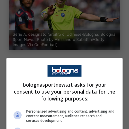
Serie A, designato l’arbitro di Udinese-Bologna. Bologna
Sport News (Photo by Alessandro Sabattini/Getty
Images Via OneFootball)
L’obiettivo è dunque quello di farsi trovare
pronti alla delicata trasferta di sabato 22
novembre alle 15 al Bluenergy Stadium. A
bolognasportnews.it asks for your
dirigre il match sarà
Juan Luca Sacchi
, è
consent to use your personal data for the
stato reso noto poco fa. Di seguito
following purposes:
riportiamo l’intera terna arbitrale.
Personalised advertising and content, advertising and
content measurement, audience research and
services development
UDINESE – BOLOGNA
Sabato 22/11 h. 15.00