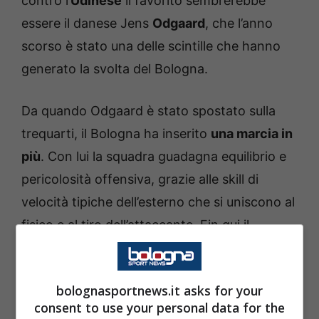
contro l’
Udinese
il favorito sembrerebbe
essere il danese Jens
Odgaard
, che l’anno
scorso è stato una delle scintille che hanno
generato la svolta del Bologna.
Da quando Odgaard è stato spostato sulla
trequarti, il Bologna ha inserito
una marcia in
più
. Con lui la squadra guadagna equilibrio e
pericolosità offensiva, grazie alle skill di
velocità tipiche dell’esterno che si uniscono al
fisico e al tiro dell’attaccante. Fin qui il
26enne danese ha dimostrato di essere un
mattone importante nella formazione
bolognasportnews.it asks for your
rossoblù.
consent to use your personal data for the