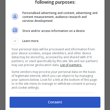
following purposes:
Con tre gol (di cui uni in Europa League) e un
Personalised advertising and content, advertising and
assist, è probabile che Odgaard giocherà dal
content measurement, audience research and
services development
primo minuto, ma è altrettanto
probabile che
sarà sostituito
in base alle esigenze
della
Store and/or access information on a device
squadra. Bernardeschi e Fabbian scalpitano
Learn more
per entrare.
Your personal data will be processed and information from
your device (cookies, unique identifiers, and other device
data) may be stored by, accessed by and shared with 319
Berna si gioca due ballottaggi
partners, or used specifically by this site. We and our partners
may use precise geolocation data.
List of partners.
Some vendors may process your personal data on the basis
Il campione d’Europa, tornato in Italia dopo
of legitimate interest, which you can object to by managing
your options below. Look for a link at the bottom of this page
tre stagioni spese a Toronto, sta cercando
or in the site menu to manage or withdraw consent in privacy
and cookie settings.
ancora la sua forma migliore. Quello di oggi è
un
Bernardeschi in crescita
che si è
Consent
guadagnato la fiducia di Italiano, e sabato