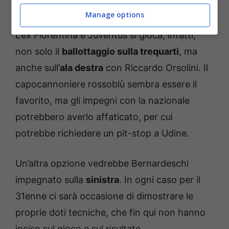
potrebbe avere più chances.
Manage options
L’ex Fiorentina e Juventus si gioca, infatti,
non solo il
ballottaggio sulla trequarti
, ma
anche sull’
ala destra
con Riccardo Orsolini. Il
capocannoniere rossoblù sembra essere il
favorito, ma gli impegni con la nazionale
potrebbero averlo affaticato, per cui
potrebbe richiedere un pit-stop a Udine.
Un’altra opzione vedrebbe Bernardeschi
impegnato sulla
sinistra
. In ogni caso per il
31enne ci sarà occasione di dimostrare le
proprie doti tecniche, che fin qui non hanno
inciso sul gioco e sul risultato.