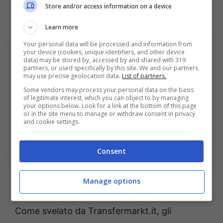
Store and/or access information on a device
tutta la verità annunciata pochi minuti fa
.
Learn more
Your personal data will be processed and information from
your device (cookies, unique identifiers, and other device
data) may be stored by, accessed by and shared with 319
partners, or used specifically by this site. We and our partners
may use precise geolocation data.
List of partners.
Some vendors may process your personal data on the basis
of legitimate interest, which you can object to by managing
your options below. Look for a link at the bottom of this page
or in the site menu to manage or withdraw consent in privacy
and cookie settings.
Nuova occasione in Serie A: arriva il talento greco –
Consent
Ansa – bolognasportnews.it
Manage options
Come svelato da Transfermarkt.it, gli