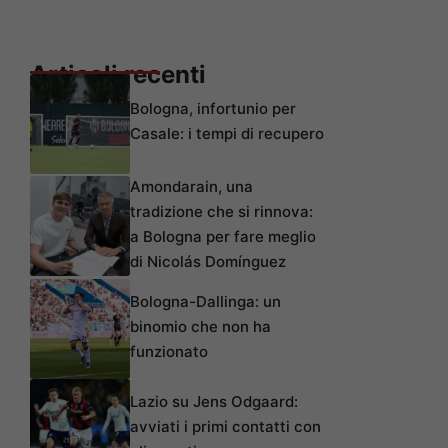
Articoli recenti
Bologna, infortunio per
Casale: i tempi di recupero
Amondarain, una
tradizione che si rinnova:
a Bologna per fare meglio
di Nicolás Domínguez
Bologna-Dallinga: un
binomio che non ha
funzionato
Lazio su Jens Odgaard:
avviati i primi contatti con