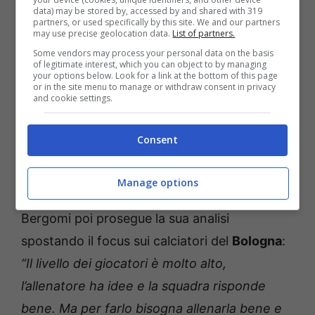
data) may be stored by, accessed by and shared with 319
profonda che permette di fare rotazioni di
partners, or used specifically by this site. We and our partners
may use precise geolocation data.
List of partners.
qualità… Freuler era l’unico che giocava
Some vendors may process your personal data on the basis
of legitimate interest, which you can object to by managing
sempre e forse l’unico insostituibile per
your options below. Look for a link at the bottom of this page
or in the site menu to manage or withdraw consent in privacy
l’allenatore, ma anche una volta uscito lui dal
and cookie settings.
campo è cambiato poco”.
Consent
Le parole di Bergomi sul livello
del giocatori del Bologna
Manage options
Bergomi poi prosegue la sua analisi
spostando il focus sui calciatori del
Bologna
:
“Il livello dei giocatori è molto alto,
l’allenatore ha idee e la squadra risponde
bene. Ma per farlo bisogna allenarla bene e