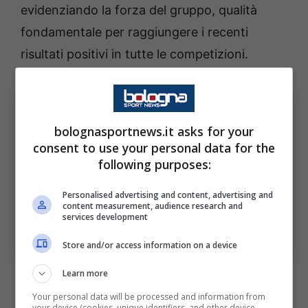
evidenziando la forza del gruppo, qualità
fondamentale per raggiungere i recenti
risultati positivi in tutte le competizioni.
bolognasportnews.it asks for your
consent to use your personal data for the
following purposes:
Personalised advertising and content, advertising and
content measurement, audience research and
services development
Le parole di Bergomi sul Bologna di Italiano. Bologna
Sport News (Photo by Enrico Locci/Getty Images Via
Store and/or access information on a device
OneFootball)
Learn more
Queste le sue parole a riguardo: “
Funziona
Your personal data will be processed and information from
bene tutto: le scelte dei giocatori, la rosa
your device (cookies, unique identifiers, and other device