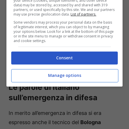
your device (cookies, unique identifiers, and other device
Fabio
Grosso
, a riferirlo è il
Corriere dello
data) may be stored by, accessed by and shared with 319
partners, or used specifically by this site. We and our partners
Sport
. La formazione neroverde è
may use precise geolocation data.
List of partners.
Some vendors may process your personal data on the basis
sicuramente una delle rivelazioni dell’attuale
of legitimate interest, which you can object to by managing
your options below. Look for a link at the bottom of this page
campionato di Serie A, forte dei suoi venti
or in the site menu to manage or withdraw consent in privacy
and cookie settings.
punti conquistati; l’eventuale rientro di Martin
Vitík
per quella partita potrebbe essere una
Consent
risorsa preziosa per ostacolare le qualità
offensive degli uomini di
Grosso
.
Manage options
Le parole di Italiano
sull’emergenza in difesa
In merito all’emergenza in difesa si era
espresso anche il tecnico del
Bologna