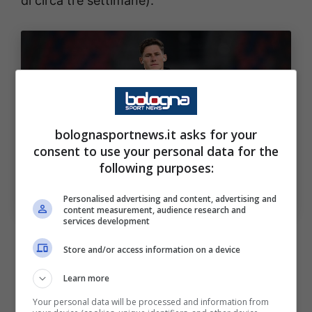
di circa tre settimane).
bolognasportnews.it asks for your
consent to use your personal data for the
following purposes:
Rientro Martin Vitík: una data cerchiata in rosso.
Bologna Sport News (Photo by Alessandro
Sabattini/Getty Images Via OneFootball)
Personalised advertising and content, advertising and
content measurement, audience research and
services development
Infatti se non interveranno nuovi
Store and/or access information on a device
contrattempi (o recuperi clamorosi) il giovane
difensore ceco potrebbe essere impiegato
Learn more
nella partita interna contro il
Sassuolo
di
Your personal data will be processed and information from