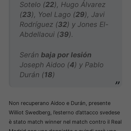
Sotelo (
22
), Hugo Álvarez
(
23
), Yoel Lago (
29
), Javi
Rodríguez (
32
) y Jones El-
Abdellaoui (
39
).
Serán
baja por lesión
Joseph Aidoo (
4
) y Pablo
Durán (
18
)
Non recuperano Aidoo e Durán, presente
Williot Swedberg, l’esterno d’attacco svedese
è stato match winner nel match contro il Real