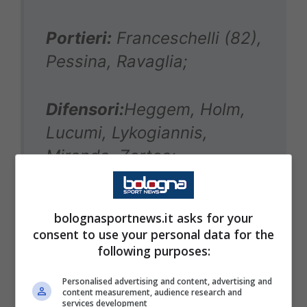
Portieri:
Franceschelli (82),
Pessina, Ravaglia;
Difensori:
Heggem, Holm,
Lucumi, Lykogiannis,
Miranda, Zortea;
Centrocampisti:
Fabbian,
bolognasportnews.it asks for your
Ferguson, Moro, Pobega;
consent to use your personal data for the
following purposes:
Attaccanti:
Bernardeschi,
Personalised advertising and content, advertising and
content measurement, audience research and
Cambiaghi, Castro,
services development