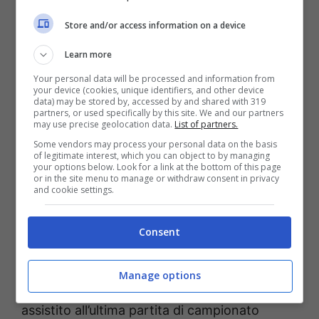
Dallinga, Dominguez,
Store and/or access information on a device
Odgaard, Orsolini, Rowe.
Learn more
Your personal data will be processed and information from
your device (cookies, unique identifiers, and other device
data) may be stored by, accessed by and shared with 319
Alla fine, quindi, Lewis
Ferguson
partirà con
partners, or used specifically by this site. We and our partners
may use precise geolocation data.
List of partners.
la squadra in direzione Vigo. Resta ora da
Some vendors may process your personal data on the basis
capire quanto e come il giocatore verrà
of legitimate interest, which you can object to by managing
your options below. Look for a link at the bottom of this page
impiegato, dal suo utilizzo verranno a galla
or in the site menu to manage or withdraw consent in privacy
and cookie settings.
molte indicazioni utili sul suo attuale stato di
forma.
Consent
Vincenzo Italiano
ritrova anche Jhon
Manage options
Lucumì
, il centrale colombiano aveva
assistito all’ultima partita di campionato