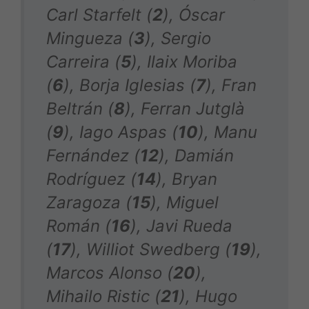
Carl Starfelt (
2
), Óscar
Mingueza (
3
), Sergio
Carreira (
5
), Ilaix Moriba
(
6
), Borja Iglesias (
7
), Fran
Beltrán (
8
), Ferran Jutglà
(
9
), Iago Aspas (
10
), Manu
Fernández (
12
), Damián
Rodríguez (
14
), Bryan
Zaragoza (
15
), Miguel
Román (
16
), Javi Rueda
(
17
), Williot Swedberg (
19
),
Marcos Alonso (
20
),
Mihailo Ristic (
21
), Hugo