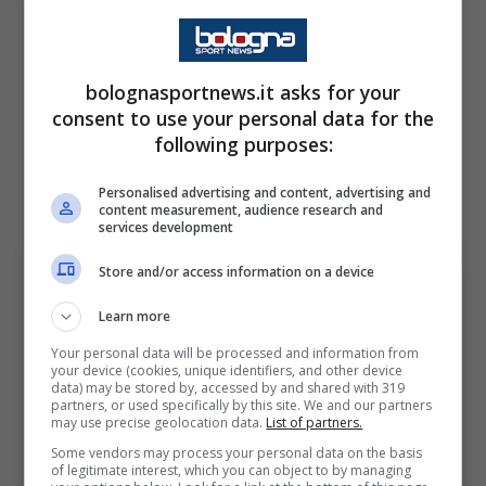
Uno dei nomi finiti sul taccuino di Igli Tare in
vista della seconda parte di stagione è
quello
bolognasportnews.it asks for your
di Jens Odgaard
, sempre più punto fermo del
consent to use your personal data for the
Bologna di Vincenzo Italiano, riuscendo a fare
following purposes:
da
raccordo tra centrocampo e attacco
in
Personalised advertising and content, advertising and
questa prima parte di stagione.
content measurement, audience research and
services development
Store and/or access information on a device
Learn more
Your personal data will be processed and information from
your device (cookies, unique identifiers, and other device
data) may be stored by, accessed by and shared with 319
partners, or used specifically by this site. We and our partners
may use precise geolocation data.
List of partners.
Some vendors may process your personal data on the basis
of legitimate interest, which you can object to by managing