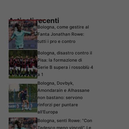
Articoli recenti
Bologna, come gestire al
Fanta Jonathan Rowe:
tutti i pro e contro
Bologna, disastro contro il
Pisa: la formazione di
Serie B supera i rossoblù 4
a 1
Bologna, Dovbyk,
Amondarain e Alhassane
non bastano: servono
rinforzi per puntare
all’Europa
Bologna, senti Rowe: “Con
Tedesco meno vincoli”. Le