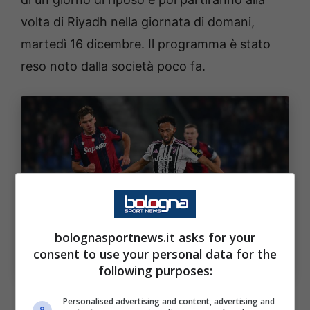
volta di Riyadh nella giornata di domani,
martedì 16 dicembre. Il programma è stato
reso noto dalla società poco fa.
bolognasportnews.it asks for your
Bologna: per quando è prevista la partenza e il
programma. Bologna Sport News ( Photo by Alessandro
consent to use your personal data for the
Sabattini/Getty Images Via OneFootball)
following purposes:
Andiamo a riportare di seguito il contenuto
Personalised advertising and content, advertising and