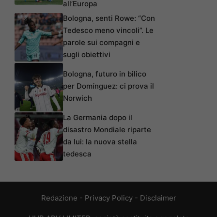
all’Europa
Bologna, senti Rowe: “Con
Tedesco meno vincoli”. Le
parole sui compagni e
sugli obiettivi
Bologna, futuro in bilico
per Domínguez: ci prova il
Norwich
La Germania dopo il
disastro Mondiale riparte
da lui: la nuova stella
tedesca
Redazione
-
Privacy Policy
-
Disclaimer