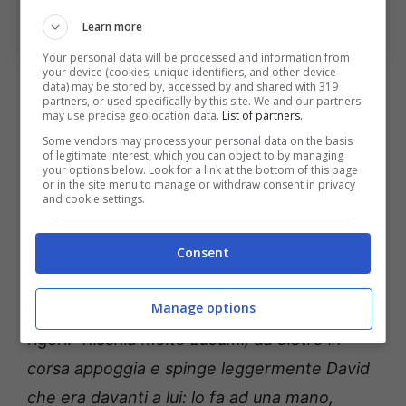
Bologna-Juventus: la moviola del match. Bologna Sport
News (Photo by Alessandro Sabattini/Getty Images Via
Learn more
OneFootball)
Your personal data will be processed and information from
your device (cookies, unique identifiers, and other device
Sull’espulsione di
Heggem
: “
Giusta
data) may be stored by, accessed by and shared with 319
partners, or used specifically by this site. We and our partners
l’espulsione di Heggem, che travolge Openda
may use precise geolocation data.
List of partners.
Some vendors may process your personal data on the basis
lanciato verso Ravaglia in posizione centrale
of legitimate interest, which you can object to by managing
your options below. Look for a link at the bottom of this page
e al limite dell’area rossoblù: Dogso chiaro.”
or in the site menu to manage or withdraw consent in privacy
and cookie settings.
Bologna-Juventus: il verdetto
Consent
sui possibili rigori
Manage options
Il quotidiano prosegue analizzando i possibili
rigori: “
Rischia molto Lucumí, da dietro in
corsa appoggia e spinge leggermente David
che era davanti a lui: lo fa ad una mano,