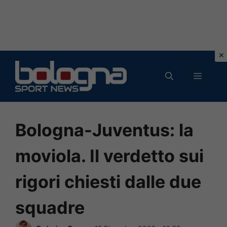
Vai
al
MENU
contenuto
Bologna-Juventus: la
moviola. Il verdetto sui
rigori chiesti dalle due
squadre