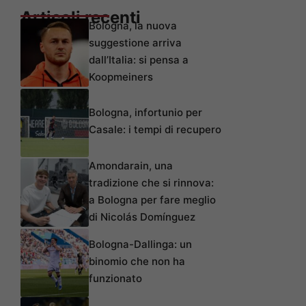
Articoli recenti
Bologna, la nuova
suggestione arriva
dall’Italia: si pensa a
Koopmeiners
Bologna, infortunio per
Casale: i tempi di recupero
Amondarain, una
tradizione che si rinnova:
a Bologna per fare meglio
di Nicolás Domínguez
Bologna-Dallinga: un
binomio che non ha
funzionato