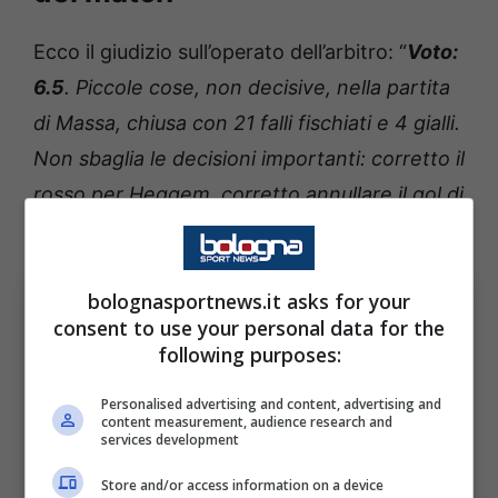
Ecco il giudizio sull’operato dell’arbitro: “
Voto:
6.5
. Piccole cose, non decisive, nella partita
di Massa, chiusa con 21 falli fischiati e 4 gialli.
Non sbaglia le decisioni importanti: corretto il
rosso per Heggem, corretto annullare il gol di
David, ci stanno le valutazioni nelle aree”.
bolognasportnews.it asks for your
consent to use your personal data for the
following purposes:
Personalised advertising and content, advertising and
content measurement, audience research and
services development
Store and/or access information on a device