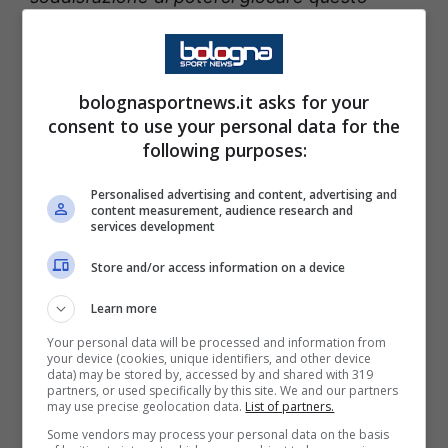
trofeo con Napoli, Milan e Inter.
Con loro, c’è
il quarto incomodo e
dobbiamo metterli in
difficoltà
.
Se vogliamo rendergli la vita
bolognasportnews.it asks for your
difficile non dobbiamo fargli regali e la
consent to use your personal data for the
following purposes:
superficialità dev’essere sotto zero”.
Personalised advertising and content, advertising and
Lo stato di salute della
content measurement, audience research and
services development
squadra, Italiano si dice in
Store and/or access information on a device
linea con i programmi
Learn more
Prosegue poi parlando dell’ottimo
stato di
Your personal data will be processed and information from
your device (cookies, unique identifiers, and other device
salute della sua squadra
, sottolineando come
data) may be stored by, accessed by and shared with 319
partners, or used specifically by this site. We and our partners
lo scivolone contro la Juventus è stato solo
may use precise geolocation data.
List of partners.
Some vendors may process your personal data on the basis
un inciampo di percorso: “
Noi siamo in salute,