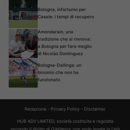
Bologna, infortunio per
Casale: i tempi di recupero
Amondarain, una
tradizione che si rinnova:
a Bologna per fare meglio
di Nicolás Domínguez
Bologna-Dallinga: un
binomio che non ha
funzionato
Redazione
-
Privacy Policy
-
Disclaimer
HUB ADV LIMITED, società costituita e regolata
secondo il diritto di Gibilterra, con sede legale in Unit