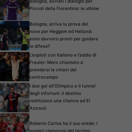
Bologna, avviati i dialoghi per
Piccoli della Fiorentina: le ultime
Bologna, arriva la prova del
nove per Heggem ed Helland:
sono davvero pronti per guidare
la difesa?
L’exploit con Italiano e l’addio di
Freuler: Moro chiamato a
prendersi le chiavi del
centrocampo
I due gol all’Olimpico e il tunnel
degli infortuni: il destino
restituisce una chance ad El
Azzouzi
Roberto Carlos ha il suo erede: i
numeri clamorosi del terzino