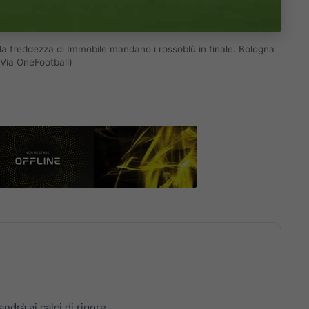
e la freddezza di Immobile mandano i rossoblù in finale. Bologna
Via OneFootball)
ndrà ai calci di rigore