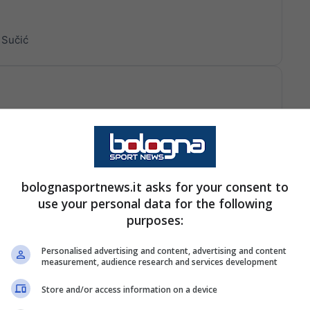
o Sučić
e Vrij. L'olandese, solo in area, colpisce di testa. Palla
bolognasportnews.it asks for your consent to
use your personal data for the following
purposes:
Personalised advertising and content, advertising and content
measurement, audience research and services development
l tiro, palla fuori di poco
Store and/or access information on a device