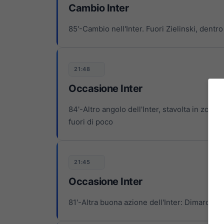
Cambio Inter
85'-Cambio nell'Inter. Fuori Zielinski, dentr
21:48
Occasione Inter
84'-Altro angolo dell'Inter, stavolta in zona D
fuori di poco
21:45
Occasione Inter
81'-Altra buona azione dell'Inter: Dimarco va a