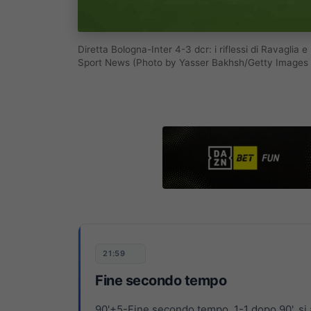
Diretta Bologna-Inter 4-3 dcr: i riflessi di Ravaglia 
Sport News (Photo by Yasser Bakhsh/Getty Images 
21:59
Fine secondo tempo
90'+5-Fine secondo tempo. 1-1 dopo 90', si a