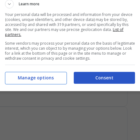
Learn more
Your personal data will be processed and information from your device
(cookies, unique identifiers, and other device data) may be stored by,
accessed by and shared with 319 partners, or used specifically by this
site. We and our partners may use precise geolocation data.
List of
partners.
 centrale colpisce di testa, palla alta
Some vendors may process your personal data on the basis of legitimate
interest, which you can object to by managing your options below. Look
for a link at the bottom of this page or in the site menu to manage or
withdraw consent in privacy and cookie settings.
Manage options
Consent
ione, sposta la palla e calcia verso la porta. Ravaglia