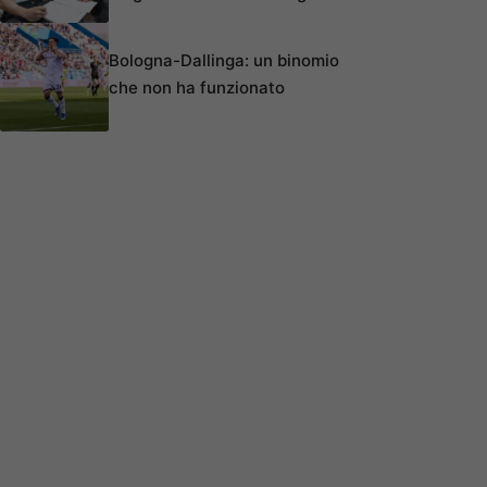
Bologna-Dallinga: un binomio
che non ha funzionato