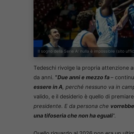
Il sogno della Serie A: nulla è impossibile (sito uf
Tedeschi rivolge la propria attenzione 
da anni.
“
Due anni e mezzo fa
– continu
essere in A
, perché nessuno va in cam
valido, e il desiderio è quello di premiare 
presidente. E da persona che
vorrebbe 
una tifoseria che non ha eguali
“.
Quello riguardo al 2026 non era un ult