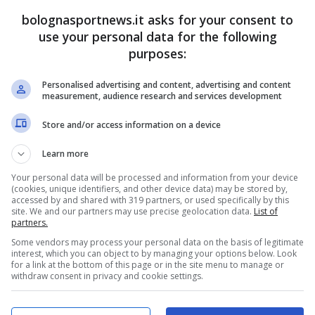
bolognasportnews.it asks for your consent to
use your personal data for the following
purposes:
tron (sito ufficiale Fortitudo Bologna – Bolognasportnews)
Personalised advertising and content, advertising and content
measurement, audience research and services development
sideri
per il prossimo anno il presidente Stefano
Store and/or access information on a device
che nel 2025 ha vacillato più di tutti: la
salute
gione che fin qui conta 11 giocatori che sono
Learn more
anto 4 giocatori impiegati in tutti e 17 gli incontri
Your personal data will be processed and information from your device
(cookies, unique identifiers, and other device data) may be stored by,
auspicio del Patron delle Aquile è quello di
accessed by and shared with 319 partners, or used specifically by this
site. We and our partners may use precise geolocation data.
List of
ocatori.
partners.
Some vendors may process your personal data on the basis of legitimate
interest, which you can object to by managing your options below. Look
chi analizza la situazione della propria squadra
for a link at the bottom of this page or in the site menu to manage or
withdraw consent in privacy and cookie settings.
blematiche della scorsa stagione,
ma ce le
oi, fiducioso, guarda alla classifica “
Per fortuna