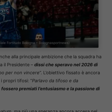
ficiale Fortitudo Bologna – Bolognasportnews)
anche alla principale ambizione che la squadra ha
a il Presidente –
dissi che speravo nel 2026 di
po per non vincere
“. L’obiettivo fissato è ancora
i propri tifosi: “
Parlavo da tifoso e da
fossero premiati l’entusiasmo e la passione di
imatum, ma più una speranza ancora accesa nel