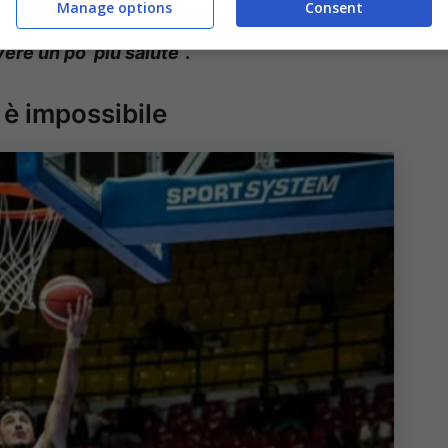
Manage options
Consent
ancora lì tra le prime
“. Chiude poi con un
vere un po’ più
salute
“.
a è impossibile