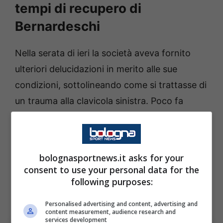
tempi di recupero di
Bernardeschi
Nella serata di ieri la società aveva fornito
ulteriori delucidazioni in merito alle sue
condizioni, sottolineando come si trattasse di
un trauma alla clavicola sinistra. Poco fa
invece è stato svelato l’esito degli esami e i
tempi di recupero. In questo senso non
arrivano buone notizie per
Italiano
: gli stessi
bolognasportnews.it asks for your
hanno evidenziato una frattura angolata della
consent to use your personal data for the
clavicola sinistra. Verrà pertanto sottoposto a
following purposes:
intervento martedì a
Bologna
.
Personalised advertising and content, advertising and
content measurement, audience research and
services development