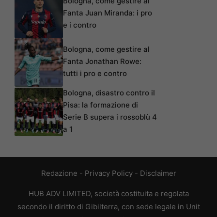
Bologna, come gestire al
Fanta Juan Miranda: i pro
e i contro
Bologna, come gestire al
Fanta Jonathan Rowe:
tutti i pro e contro
Bologna, disastro contro il
Pisa: la formazione di
Serie B supera i rossoblù 4
a 1
Redazione
-
Privacy Policy
-
Disclaimer
HUB ADV LIMITED, società costituita e regolata
secondo il diritto di Gibilterra, con sede legale in Unit