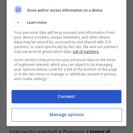
Store and/or access information on a device
Learn more
Your personal data will be processed and information from
your device (cookies, unique identifiers, and other device
data) may be stored by, accessed by and shared with 319
partners, or used specifically by this site. We and our partners
may use precise geolocation data.
List of partners.
Bologna: l’esito degli esami e i tempi di recupero di
Some vendors may process your personal data on the basis
Bernardeschi. Bologna Sport News (Photo by Yasser
of legitimate interest, which you can object to by managing
Bakhsh/Getty Images Via OneFootball)
your options below. Look for a link at the bottom of this page
or in the site menu to manage or withdraw consent in privacy
and cookie settings.
Di seguito andiamo a riportare il contenuto
della nota del club: “
Gli esami cui è stato
Consent
sottoposto Federico Bernardeschi hanno
evidenziato una frattura angolata della
Manage options
clavicola sinistra. Verrà sottoposto a
intervento martedì a Bologna:
i tempi di