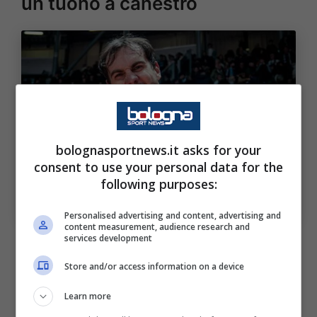
un tuono a canestro
bolognasportnews.it asks for your
consent to use your personal data for the
following purposes:
Vittoria Fortitudo, Sorokas è un tuono a canestro (Sito
ufficiale Fortitudo Bologna – Bolognasportnews)
Personalised advertising and content, advertising and
content measurement, audience research and
services development
Coach Caja inizia il match schierando un
quintetto molto difensivo
, con Della Rosa e
Store and/or access information on a device
Fantinelli insieme a partire dal palla a due.
Learn more
Dopo qualche minuto di imprecisione nella