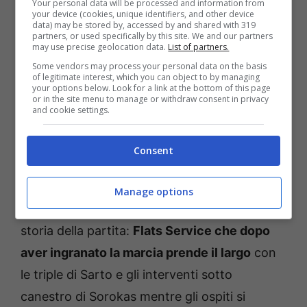
Your personal data will be processed and information from
costruzione offensiva da parte di entrambe le
your device (cookies, unique identifiers, and other device
data) may be stored by, accessed by and shared with 319
squadre,
Alvise Sarto
trasforma i mormorii
partners, or used specifically by this site. We and our partners
may use precise geolocation data.
List of partners.
degli spalti in un grido di gioia con la sua
Some vendors may process your personal data on the basis
of legitimate interest, which you can object to by managing
prima tripla della serata.
La Effe apre le
your options below. Look for a link at the bottom of this page
or in the site menu to manage or withdraw consent in privacy
danze
, ma per tutta la partita resterà un ballo
and cookie settings.
in solitaria, con gli uomini di coach Rajola che
scivolano in un tunnel da cui non usciranno
Consent
più.
Manage options
Il primo quarto racconta in soli 10 minuti la
storia della partita:
Flats Service che dopo
aver ingranato la marcia prende il largo
con
le triple di Sarto e gli interventi sotto
canestro di Sorokas mentre gli ospiti si