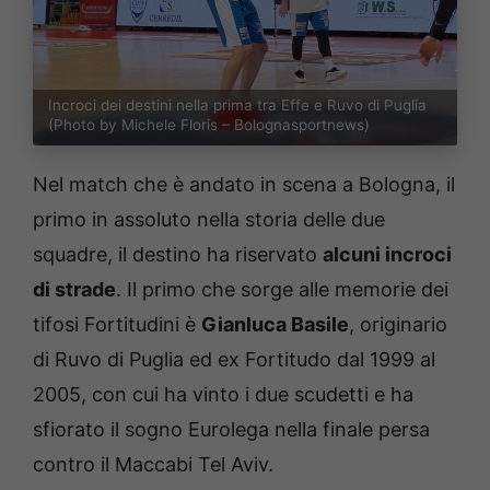
Incroci dei destini nella prima tra Effe e Ruvo di Puglia
(Photo by Michele Floris – Bolognasportnews)
Nel match che è andato in scena a Bologna, il
primo in assoluto nella storia delle due
squadre, il destino ha riservato
alcuni incroci
di strade
. Il primo che sorge alle memorie dei
tifosi Fortitudini è
Gianluca Basile
, originario
di Ruvo di Puglia ed ex Fortitudo dal 1999 al
2005, con cui ha vinto i due scudetti e ha
sfiorato il sogno Eurolega nella finale persa
contro il Maccabi Tel Aviv.