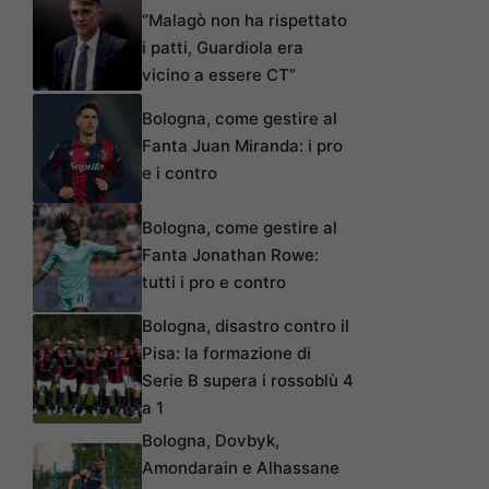
“Malagò non ha rispettato
i patti, Guardiola era
vicino a essere CT”
Bologna, come gestire al
Fanta Juan Miranda: i pro
e i contro
Bologna, come gestire al
Fanta Jonathan Rowe:
tutti i pro e contro
Bologna, disastro contro il
Pisa: la formazione di
Serie B supera i rossoblù 4
a 1
Bologna, Dovbyk,
Amondarain e Alhassane