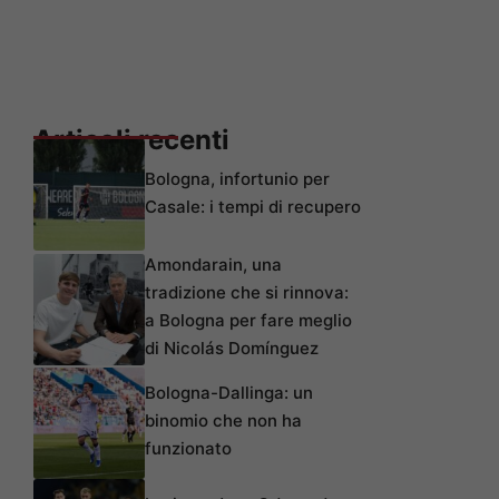
Articoli recenti
Bologna, infortunio per
Casale: i tempi di recupero
Amondarain, una
tradizione che si rinnova:
a Bologna per fare meglio
di Nicolás Domínguez
Bologna-Dallinga: un
binomio che non ha
funzionato