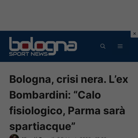
Vai
al
MENU
contenuto
Bologna, crisi nera. L’ex
Bombardini: “Calo
fisiologico, Parma sarà
spartiacque”