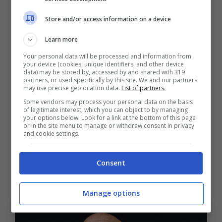
meno lunghi di problemi.
Store and/or access information on a device
Prima ogni congiunzione
Learn more
astrale era dalla tua e
Your personal data will be processed and information from
adesso non va bene nulla:
your device (cookies, unique identifiers, and other device
data) may be stored by, accessed by and shared with 319
succede… Vedere tutto
partners, or used specifically by this site. We and our partners
may use precise geolocation data.
List of partners.
nero, ora, non serve. Ancor
Some vendors may process your personal data on the basis
of legitimate interest, which you can object to by managing
meno nello spogliatoio.. Chi
your options below. Look for a link at the bottom of this page
or in the site menu to manage or withdraw consent in privacy
credeva due anni fa di
and cookie settings.
andare in Champions?
Nessuno.
Consent
Manage options