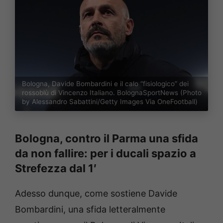
Bologna, Davide Bombardini e il calo “fisiologico” dei
rossoblù di Vincenzo Italiano. BolognaSportNews (Photo
by Alessandro Sabattini/Getty Images Via OneFootball)
Bologna, contro il Parma una sfida
da non fallire: per i ducali spazio a
Strefezza dal 1′
Adesso dunque, come sostiene Davide
Bombardini, una sfida letteralmente