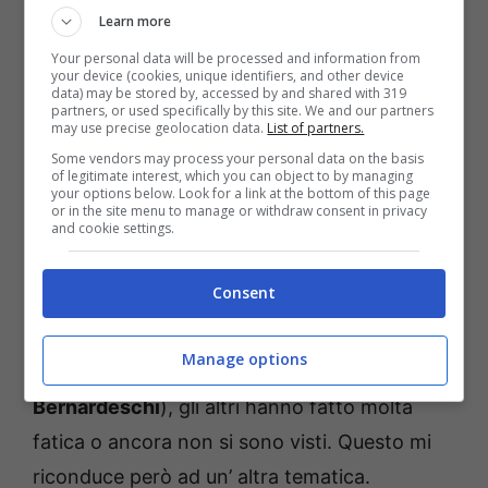
Learn more
un po’ come fece Davide contro Golia, ma
Your personal data will be processed and information from
forse per fare l’ulteriore step e consacrarsi la
your device (cookies, unique identifiers, and other device
data) may be stored by, accessed by and shared with 319
strada da fare è ancora lunga…
partners, or used specifically by this site. We and our partners
may use precise geolocation data.
List of partners.
Some vendors may process your personal data on the basis
Fermo restando che il lavoro dello staff è
of legitimate interest, which you can object to by managing
your options below. Look for a link at the bottom of this page
stato fino a questo momento encomiabile, un
or in the site menu to manage or withdraw consent in privacy
and cookie settings.
aiuto dal mercato potrebbe essere
necessario. Anche perché guardando quello
Consent
estivo, di reali rinforzi sembrano esserne
arrivati solamente due (
Heggem
, che
Manage options
comunque sostituisce il partente Beukema e
Bernardeschi
), gli altri hanno fatto molta
fatica o ancora non si sono visti. Questo mi
riconduce però ad un’ altra tematica.