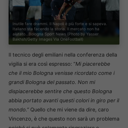
Inutile fare drammi. Il Napoli è più forte e si sapeva.
Italiano sta facendo la storia. Il mercato non ha
aiutato…Bologna Sport News (Photo by Yasser
Bakhsh/Getty Images Via OneFootball)
Il tecnico degli emiliani nella conferenza della
vigilia si era così espresso: “
Mi piacerebbe
che il mio Bologna venisse ricordato come i
grandi Bologna del passato. Non mi
dispiacerebbe sentire che questo Bologna
abbia portato avanti questi colori in giro per il
mondo.”
Quello che mi viene da dire, caro
Vincenzo, è che questo non sarà un problema
poiché si può solamente ringraziare e