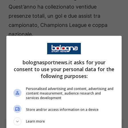
Quest’anno ha collezionato ventidue
presenze totali, un gol e due assist tra
campionato, Champions League e coppa
nazionale.
Nonostante la giovane età ha maturato una
certa esperienza internazionale disputando
bolognasportnews.it asks for your
consent to use your personal data for the
diverse partite in
Europa League
, due partite
following purposes:
con l’under 21 della Nazionale e diversi match
di qualificazione alla
Champions
. Vedremo se
Personalised advertising and content, advertising and
content measurement, audience research and
il
Bologna
deciderà di affondare il colpo nelle
services development
prossime settimane.
Store and/or access information on a device
Learn more