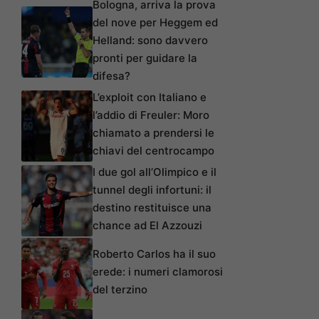
Bologna, arriva la prova
del nove per Heggem ed
Helland: sono davvero
pronti per guidare la
difesa?
L’exploit con Italiano e
l’addio di Freuler: Moro
chiamato a prendersi le
chiavi del centrocampo
I due gol all’Olimpico e il
tunnel degli infortuni: il
destino restituisce una
chance ad El Azzouzi
Roberto Carlos ha il suo
erede: i numeri clamorosi
del terzino