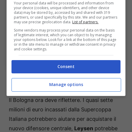
Your personal data will be processed and information from
your device (cookies, unique identifiers, and other device
data) may be stored by, accessed by and shared with 319
partners, or used specifically by this site. We and our partners
may use precise geolocation data.
List of partners.
Some vendors may process your personal data on the basis
of legitimate interest, which you can object to by managing
your options below. Look for a link at the bottom of this page
or in the site menu to manage or withdraw consent in privacy
and cookie settings.
Bologna, i numeri di Leysen. Bolognasportnews
(Foto
di Omar Havana/Getty Images Via One Football)
Consent
Gli svantaggi e i vantaggi del colpo
Leysen per il Bologna
Manage options
Il Bologna ora deve riflettere. I quasi sette
milioni di euro incassati dalla Supercoppa
Italiana potrebbero aiutare per acquistare il
nuovo difensore centrale,
Leysen
potrebbe