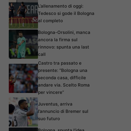
L’allenamento di oggi:
Tedesco si gode il Bologna
al completo
Bologna-Orsolini, manca
ancora la firma sul
rinnovo: spunta una last
call
Castro tra passato e
presente: “Bologna una
seconda casa, difficile
andare via. Scelto Roma
per vincere”
Juventus, arriva
l’annuncio di Bremer sul
suo futuro
Bologna, spunta l’idea