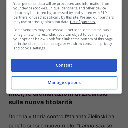
Your personal data will be processed and information from
your device (cookies, unique identifiers, and other device
data) may be stored by, accessed by and shared with 319
partners, or used specifically by this site. We and our partners
may use precise geolocation data.
List of partners.
Some vendors may process your personal data on the basis
of legitimate interest, which you can object to by managing
your options below. Look for a link at the bottom of this page
or in the site menu to manage or withdraw consent in privacy
and cookie settings.
Consent
Zielinski, il buon trend contro il Bologna.
Bolognasportnews (Foto di Marco Luzzani/Getty Images
Via One Football)
Manage options
Inter, le dichiarazioni di Zielinski
sulla nuova titolarità
Dopo la vittoria contro l’Atalanta Zielinski ha
parlato sul suo nuovo ruolo: “
L’anno scorso