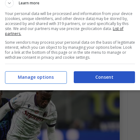
Learn more
Your personal data will be processed and information from your device
(cookies, unique identifiers, and other device data) may be stored by,
accessed by and shared with 319 partners, or used specifically by this
site. We and our partners may use precise geolocation data.
List of
partners.
che non gli permette di spingere molto. Non
Some vendors may process your personal data on the basis of legitimate
ò capitare che in partita non sempre sia in
interest, which you can object to by managing your options below. Look
for a link at the bottom of this page or in the site menu to manage or
e ho preferito risparmiarlo, anche perché si gioca ogni
withdraw consent in privacy and cookie settings.
Manage options
Consent