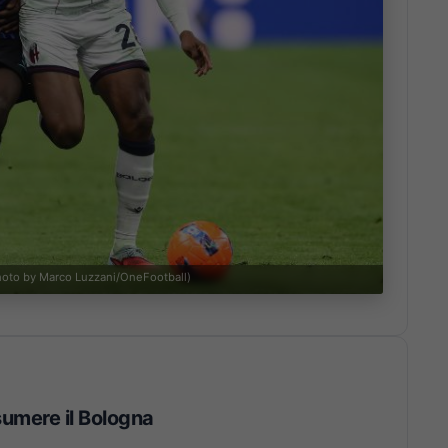
Photo by Marco Luzzani/OneFootball)
sumere il Bologna