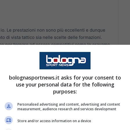
io. Le prestazioni non sono più eccellenti e dunque
 di vista tattico sia nelle scelte delle formazioni.
 per tornare ad essere competitivi come lo eravamo
bolognasportnews.it asks for your consent to
use your personal data for the following
cato
purposes:
a Odgaard, non è una questione di bocciatura. Oggi
Personalised advertising and content, advertising and content
veva fatto una grandissima partita e volevamo
measurement, audience research and services development
 è in grande crescita e veniva da un gol, ma non c'è
egliamo l'uno o l'altro".
Store and/or access information on a device