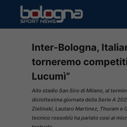
Vai
al
contenuto
Inter-Bologna, Itali
torneremo competiti
Lucumì”
Allo stadio San Siro di Milano, al termin
diciottesima giornata della Serie A 2025/
Zielinski, Lautaro Martinez, Thuram e C
tecnico rossoblù ha parlato così ai micr
testuale.