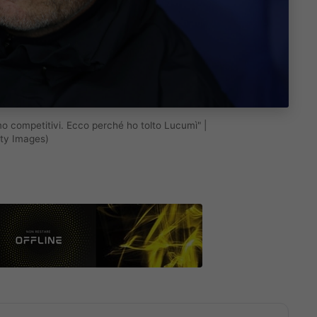
mo competitivi. Ecco perché ho tolto Lucumì" |
tty Images)