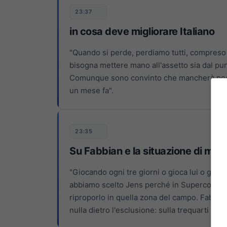
23:37
in cosa deve migliorare Italiano
"Quando si perde, perdiamo tutti, compreso 
bisogna mettere mano all'assetto sia dal punto
Comunque sono convinto che mancherà poco
un mese fa".
23:35
Su Fabbian e la situazione di mer
"Giocando ogni tre giorni o gioca lui o gioc
abbiamo scelto Jens perché in Supercoppa a
riproporlo in quella zona del campo. Fabbian
nulla dietro l'esclusione: sulla trequarti o sc