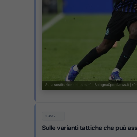
Sulla sostituzione di Lucumì | BolognaSportNews.it | (
23:32
Sulle varianti tattiche che può as