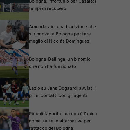
Bologna, infortunio per Casale: i
tempi di recupero
Amondarain, una tradizione che
si rinnova: a Bologna per fare
meglio di Nicolás Domínguez
Bologna-Dallinga: un binomio
che non ha funzionato
Lazio su Jens Odgaard: avviati i
primi contatti con gli agenti
Piccoli favorito, ma non è l’unico
nome: tutte le alternative per
l’attacco del Bologna