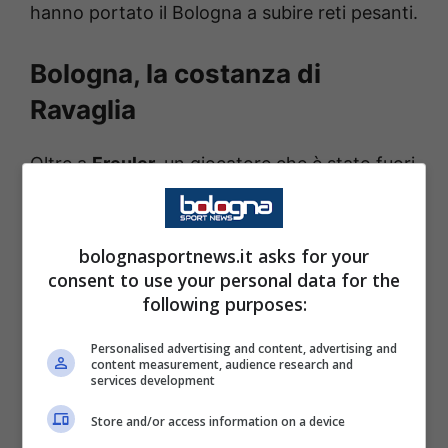
hanno portato il Bologna a subire reti pesanti.
Bologna, la costanza di
Ravaglia
Oltre a
Freuler,
un giocatore che è stato fuori
per molto è
Skorupski.
Al posto del polacco
ex Roma ed Empoli è subentrato
Ravaglia
. Il
bolognasportnews.it asks for your
portiere bolognese si è preso sulle spalle la
consent to use your personal data for the
sua squadra e si è conquistato la fiducia di
following purposes:
Italiano e di molti addetti ai lavori che lo
Personalised advertising and content, advertising and
vedevano solo una riserva affidabile del
content measurement, audience research and
services development
polacco.
Store and/or access information on a device
Mai come quest’anno i portieri sono sembrati