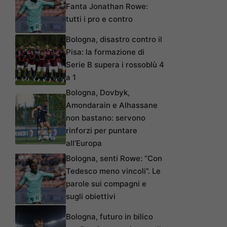
Fanta Jonathan Rowe:
tutti i pro e contro
Bologna, disastro contro il
Pisa: la formazione di
Serie B supera i rossoblù 4
a 1
Bologna, Dovbyk,
Amondarain e Alhassane
non bastano: servono
rinforzi per puntare
all’Europa
Bologna, senti Rowe: “Con
Tedesco meno vincoli”. Le
parole sui compagni e
sugli obiettivi
Bologna, futuro in bilico