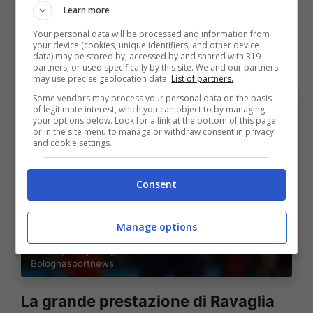
Learn more
tutti a grandi livelli e non sarà semplice
Your personal data will be processed and information from
scegliere quando
Skorupski
ritornerà al
your device (cookies, unique identifiers, and other device
data) may be stored by, accessed by and shared with 319
meglio della sua condizione.
partners, or used specifically by this site. We and our partners
may use precise geolocation data.
List of partners.
Some vendors may process your personal data on the basis
of legitimate interest, which you can object to by managing
your options below. Look for a link at the bottom of this page
or in the site menu to manage or withdraw consent in privacy
and cookie settings.
Consent
Manage options
Bologna, la costanza di Ravaglia (Foto di Abdullah
Ahmed/Getty Images Via One Football)
Bolognasportnews
La grande prestazione di Ravaglia