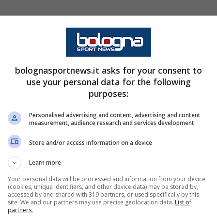
se la trattativa dovesse andare in porto, allora
n e trovare un nuovo centrocampista da
bolognasportnews.it asks for your consent to
use your personal data for the following
bian resta in Serie A: ecco chi
purposes:
Personalised advertising and content, advertising and content
measurement, audience research and services development
vamente addio al Bologna: su di lui c’è la
Lazio
,
Store and/or access information on a device
iancoceleste lo avrebbe inserito in cima alla lista
Learn more
re nel mercato invernale.
Your personal data will be processed and information from your device
(cookies, unique identifiers, and other device data) may be stored by,
accessed by and shared with 319 partners, or used specifically by this
addio di Castellanos e quello sempre più
site. We and our partners may use precise geolocation data.
List of
partners.
biani a velocizzare i tempi per soddisfare le