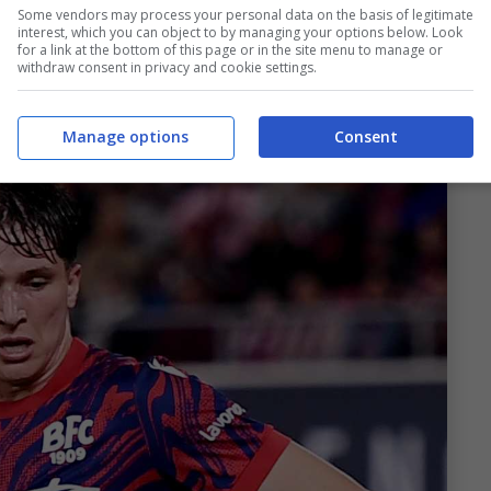
Some vendors may process your personal data on the basis of legitimate
lesti ha esplicitamente richiesto due
interest, which you can object to by managing your options below. Look
for a link at the bottom of this page or in the site menu to manage or
 essere proprio
Fabbian
.
withdraw consent in privacy and cookie settings.
Manage options
Consent