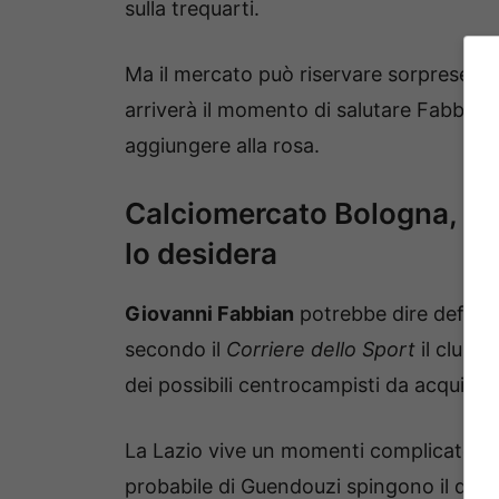
sulla trequarti.
Ma il mercato può riservare sorprese, e 
arriverà il momento di salutare Fabbia
aggiungere alla rosa.
Calciomercato Bologna, Fab
lo desidera
Giovanni Fabbian
potrebbe dire definiti
secondo il
Corriere dello Sport
il club b
dei possibili centrocampisti da acquista
La Lazio vive un momenti complicato, l’
probabile di Guendouzi spingono il ds Fa