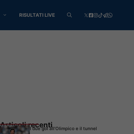
RISULTATI LIVE
Articoli recenti
I due gol all’Olimpico e il tunnel