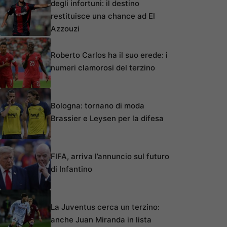
degli infortuni: il destino
restituisce una chance ad El
Azzouzi
Roberto Carlos ha il suo erede: i
numeri clamorosi del terzino
Bologna: tornano di moda
Brassier e Leysen per la difesa
FIFA, arriva l’annuncio sul futuro
di Infantino
La Juventus cerca un terzino:
anche Juan Miranda in lista