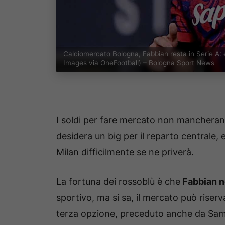
Calciomercato Bologna, Fabbian resta in Serie A: 
Images via OneFootball) – Bologna Sport News
I soldi per fare mercato non mancheran
desidera un big per il reparto centrale, e
Milan difficilmente se ne priverà.
La fortuna dei rossoblù è che
Fabbian no
sportivo, ma si sa, il mercato può riser
terza opzione, preceduto anche da Sama