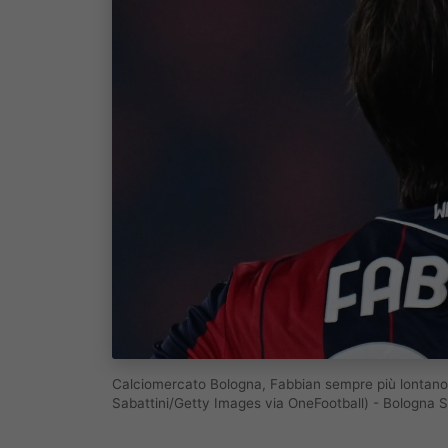
Calciomercato Bologna, Fabbian sempre più lontano: 
Sabattini/Getty Images via OneFootball) - Bologna 