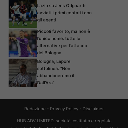
Lazio su Jens Odgaard:
avviati i primi contatti con
gli agenti
Piccoli favorito, ma non è
l’unico nome: tutte le
alternative per l’attacco
del Bologna
Bologna, Lepore
sottolinea: “Non
abbandoneremo il
Dall’Ara”
Redazione
-
Privacy Policy
-
Disclaimer
HUB ADV LIMITED, società costituita e regolata