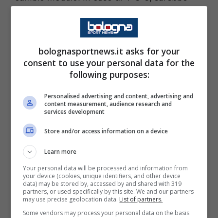
Ferguson il terzo regista, “rubando” il posto di
Odgaard
sulla trequarti.
bolognasportnews.it asks for your
Tuttavia, resta più probabile l’ipotesi del 4-2-
consent to use your personal data for the
3-1, con il danese sostenuto sulle fasce dai
following purposes:
Nazionali
Cambiaghi e Orsolini
. Davanti?
Personalised advertising and content, advertising and
Spazio per
Dallinga
, nella speranza che il “Re
content measurement, audience research and
services development
di Coppe” senta l’aria europea e metta in
Store and/or access information on a device
scena una prestazione magistrale per la corsa
a un posto tra le prime sei.
Learn more
Your personal data will be processed and information from
your device (cookies, unique identifiers, and other device
Palladino risponde con
Carnesecchi
tra i pali,
data) may be stored by, accessed by and shared with 319
partners, or used specifically by this site. We and our partners
difesa a tre composta da
Djimsiti, Hien e
may use precise geolocation data.
List of partners.
Scalvini
(scelte quasi obbligate, dato
Some vendors may process your personal data on the basis