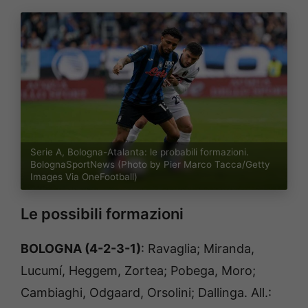
Serie A, Bologna-Atalanta: le probabili formazioni.
BolognaSportNews (Photo by Pier Marco Tacca/Getty
Images Via OneFootball)
Le possibili formazioni
BOLOGNA (4-2-3-1)
: Ravaglia; Miranda,
Lucumí, Heggem, Zortea; Pobega, Moro;
Cambiaghi, Odgaard, Orsolini; Dallinga. All.: