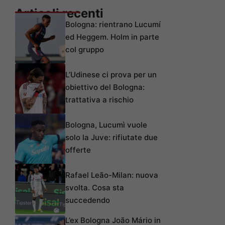
Articoli recenti
Bologna: rientrano Lucumí
ed Heggem. Holm in parte
col gruppo
L’Udinese ci prova per un
obiettivo del Bologna:
trattativa a rischio
Bologna, Lucumì vuole
solo la Juve: rifiutate due
offerte
Rafael Leão-Milan: nuova
svolta. Cosa sta
succedendo
L’ex Bologna João Mário in