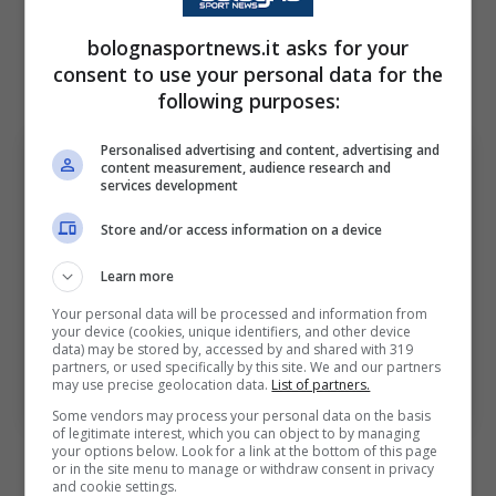
Vincenzo Italiano lo scelse per prendere in
bolognasportnews.it asks for your
eredità gol e importanza di Joshua Zirkzee,
consent to use your personal data for the
finito allo United.
following purposes:
Personalised advertising and content, advertising and
content measurement, audience research and
services development
Store and/or access information on a device
Learn more
Your personal data will be processed and information from
your device (cookies, unique identifiers, and other device
Bologna e le difficoltà di Thijs Dallinga: i fischi contro
data) may be stored by, accessed by and shared with 319
l’Atalanta potrebbero influire sul futuro della punta
partners, or used specifically by this site. We and our partners
Bologna Sport News (Photo by Alessandro
may use precise geolocation data.
List of partners.
Sabattini/Getty Images Via OneFootball)
Some vendors may process your personal data on the basis
of legitimate interest, which you can object to by managing
your options below. Look for a link at the bottom of this page
or in the site menu to manage or withdraw consent in privacy
and cookie settings.