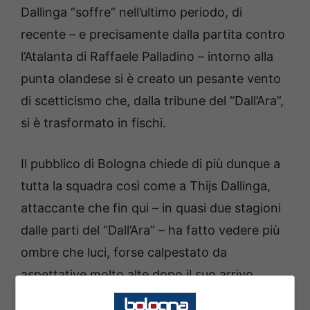
Dallinga “soffre” nell’ultimo periodo, di
recente – e precisamente dalla partita contro
l’Atalanta di Raffaele Palladino – intorno alla
punta olandese si è creato un pesante vento
di scetticismo che, dalla tribune del “Dall’Ara”,
si è trasformato in fischi.
Il pubblico di Bologna chiede di più dunque a
tutta la squadra così come a Thijs Dallinga,
attaccante che fin qui – in quasi due stagioni
dalle parti del “Dall’Ara” – ha fatto vedere più
ombre che luci, forse calpestato da
aspettative molto alte dopo il suo arrivo
nell’estate del 2024, quando il Bologna di