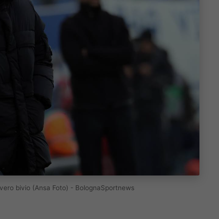
l vero bivio (Ansa Foto) - BolognaSportnews