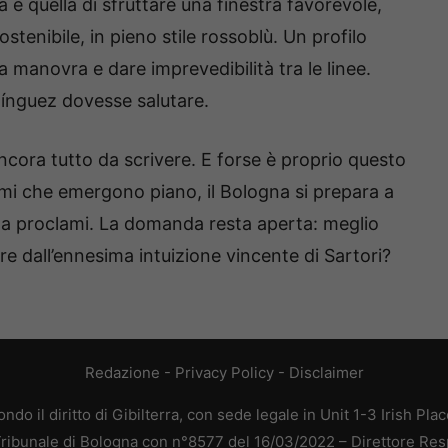
 è quella di sfruttare una finestra favorevole,
stenibile, in pieno stile rossoblù. Un profilo
 manovra e dare imprevedibilità tra le linee.
ínguez dovesse salutare.
ncora tutto da scrivere. E forse è proprio questo
omi che emergono piano, il Bologna si prepara a
za proclami. La domanda resta aperta: meglio
are dall’ennesima intuizione vincente di Sartori?
Redazione
-
Privacy Policy
-
Disclaimer
do il diritto di Gibilterra, con sede legale in Unit 1-3 Irish Pla
 Tribunale di Bologna con n°8577 del 16/03/2022 – Direttore Res