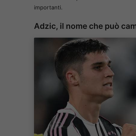
importanti.
Adzic, il nome che può cam