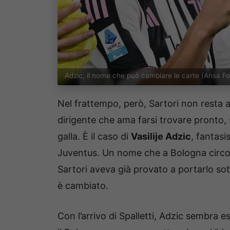
Adzic, il nome che può cambiare le carte (Ansa F
Nel frattempo, però, Sartori non resta 
dirigente che ama farsi trovare pronto,
galla. È il caso di
Vasilije Adzic
, fantas
Juventus. Un nome che a Bologna circol
Sartori aveva già provato a portarlo sot
è cambiato.
Con l’arrivo di Spalletti, Adzic sembra e