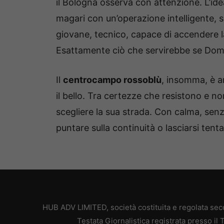
il Bologna osserva con attenzione. L’idea
magari con un’operazione intelligente, so
giovane, tecnico, capace di accendere la
Esattamente ciò che servirebbe se Dom
Il
centrocampo rossoblù
, insomma, è a
il bello. Tra certezze che resistono e n
scegliere la sua strada. Con calma, sen
puntare sulla continuità o lasciarsi tent
HUB ADV LIMITED, società costituita e regolata secon
Testata Giornalistica registrata presso il