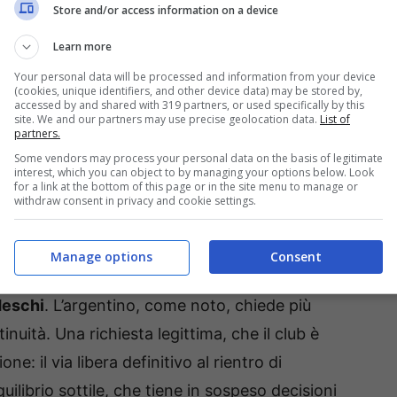
. Dopo settimane di voci e sondaggi, la pista che
Store and/or access information on a device
ll’Emilia si è raffreddata. Lazio e Fiorentina
Learn more
el club non hanno trovato terreno fertile.
Your personal data will be processed and information from your device
(cookies, unique identifiers, and other device data) may be stored by,
accessed by and shared with 319 partners, or used specifically by this
gazzo sembra avere idee chiarissime. Fabbian
site. We and our partners may use precise geolocation data.
List of
partners.
 su cui costruire continuità. Non è escluso che
Some vendors may process your personal data on the basis of legitimate
l baricentro della trattativa pende verso la
interest, which you can object to by managing your options below. Look
for a link at the bottom of this page or in the site menu to manage or
withdraw consent in privacy and cookie settings.
nta interessante anche in entrata. Prima di
Manage options
Consent
arezza su due situazioni delicate: quelle di
deschi
. L’argentino, come noto, chiede più
nuità. Una richiesta legittima, che il club è
e: il via libera definitivo al rientro di
uilibrio sottile, che tiene in sospeso decisioni