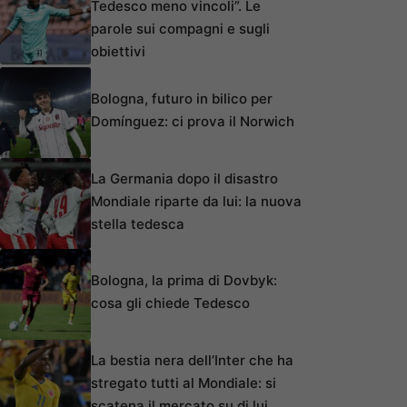
Tedesco meno vincoli”. Le
parole sui compagni e sugli
obiettivi
Bologna, futuro in bilico per
Domínguez: ci prova il Norwich
La Germania dopo il disastro
Mondiale riparte da lui: la nuova
stella tedesca
Bologna, la prima di Dovbyk:
cosa gli chiede Tedesco
La bestia nera dell’Inter che ha
stregato tutti al Mondiale: si
scatena il mercato su di lui