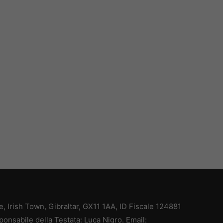
ce, Irish Town, Gibraltar, GX11 1AA, ID Fiscale 124881
ponsabile della Testata: Luca Nigro. Email: