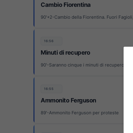
Cambio Fiorentina
90'+2-Cambio della Fiorentina. Fuori Fagioli
16:56
Minuti di recupero
90'-Saranno cinque i minuti di recupero
16:55
Ammonito Ferguson
89'-Ammonito Ferguson per proteste