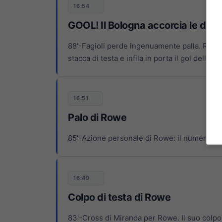
16:54
GOOL! Il Bologna accorcia le dist
88'-Fagioli perde ingenuamente palla. Rowe g
stacca di testa e infila in porta il gol dell'1-2
16:51
Palo di Rowe
85'-Azione personale di Rowe: il numero 11 si
16:49
Colpo di testa di Rowe
83'-Cross di Miranda per Rowe. Il suo colpo