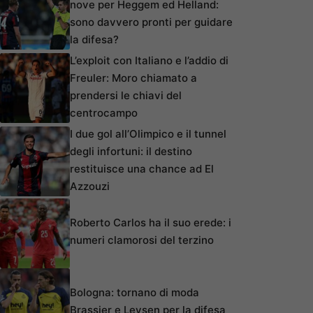
nove per Heggem ed Helland:
sono davvero pronti per guidare
la difesa?
L’exploit con Italiano e l’addio di
Freuler: Moro chiamato a
prendersi le chiavi del
centrocampo
I due gol all’Olimpico e il tunnel
degli infortuni: il destino
restituisce una chance ad El
Azzouzi
Roberto Carlos ha il suo erede: i
numeri clamorosi del terzino
Bologna: tornano di moda
Brassier e Leysen per la difesa