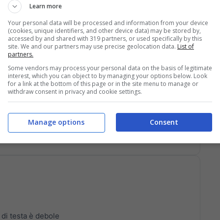
Learn more
Your personal data will be processed and information from your device
anze
(cookies, unique identifiers, and other device data) may be stored by,
accessed by and shared with 319 partners, or used specifically by this
liela soffia e va al cross per Fabbian. Il numero 80
site. We and our partners may use precise geolocation data.
List of
partners.
Some vendors may process your personal data on the basis of legitimate
interest, which you can object to by managing your options below. Look
for a link at the bottom of this page or in the site menu to manage or
withdraw consent in privacy and cookie settings.
Manage options
Consent
 accentra e va al tiro di sinistro. Palo
 di testa è debole