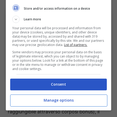
Store and/or access information on a device
Learn more
Your personal data will be processed and information from
your device (cookies, unique identifiers, and other device
data) may be stored by, accessed by and shared with 319
partners, or used specifically by this site. We and our partners
may use precise geolocation data.
List of partners.
Some vendors may process your personal data on the basis
of legitimate interest, which you can object to by managing
your options below. Look for a link at the bottom of this page
or in the site menu to manage or withdraw consent in privacy
Cambiaghi al Napoli? L’apertura del Bologna e la
and cookie settings.
situazione (Ansa Foto) – BolognaSportnews
Consent
E così il ds
Manna
, su invito del tecnico, ha
bussato alle porte del Bologna. Chiuso
Manage options
Giovane
per circa 20 milioni (cifra
raggiungibile attraverso corposi bonus), il