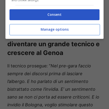
and cookie settings.
giocatori che fanno la differenza. Facciamo
questo lavoro per le emozioni e le ambizioni
Consent
e a me piacciono entrambe le cose”.
Manage options
Le parole del tecnico sul
diventare un grande tecnico e
crescere al Genoa
Il tecnico prosegue: “
Nel pre-gara faccio
sempre dei discorsi prima di lasciare
l’albergo. E ho parlato di un sentimento
bistrattato come l’invidia. E’ un sentimento
sano se non ci porta ad essere criticoni. E io
invidio il Bologna, voglio stimolare questo