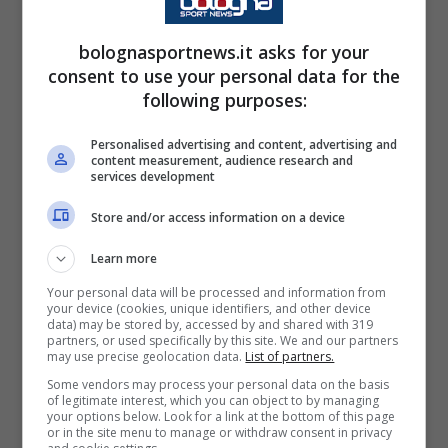
dopo l’umore ha fatto la sua.”
bolognasportnews.it asks for your
consent to use your personal data for the
Su cosa porta questa vittoria: “
Ci dà tre punti
following purposes:
importantissimi, anche perché la classifica è
Personalised advertising and content, advertising and
corta. Siamo vicini a tutti e non dobbiamo
content measurement, audience research and
services development
dimenticare che sono vicini anche gli altri
sotto. Queste partite sono un po’ epiche e
Store and/or access information on a device
viverle dentro il tuo stadio ti dà gioia.
Learn more
Qualcosa che non è andato però c’è stato”.
Your personal data will be processed and information from
your device (cookies, unique identifiers, and other device
data) may be stored by, accessed by and shared with 319
Il tecnico prosegue rispondendo alla
partners, or used specifically by this site. We and our partners
may use precise geolocation data.
List of partners.
domanda sul Derossismo: “
Se il Derossismo
Some vendors may process your personal data on the basis
of legitimate interest, which you can object to by managing
vuol dire far segnare da trenta metri il tuo
your options below. Look for a link at the bottom of this page
or in the site menu to manage or withdraw consent in privacy
giocatore, mi devo studiare (ride,ndr). Sono i