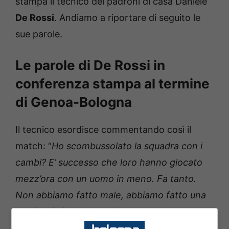
stampa il tecnico dei padroni di casa Daniele
De Rossi
. Andiamo a riportare di seguito le
sue parole.
Le parole di De Rossi in
conferenza stampa al termine
di Genoa-Bologna
Il tecnico esordisce commentando così il
match: “
Ho scombussolato la squadra con i
cambi? E’ successo che loro hanno giocato
mezz’ora con un uomo in meno. Fa tanto.
Non abbiamo fatto male, abbiamo fatto una
partita simile alla loro. Nel secondo tempo,
complice la superiorità e il gol arrivato subito