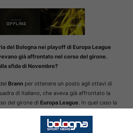
ria del Bologna nei playoff di Europa League
vevano già affrontato nel corso del girone.
 alla sfida di Novembre?
 del
Brann
per ottenere un posto agli ottavi di
uadra di Italiano, che aveva già affrontato la
so del girone di
Europa League
. In quel caso la
on l’espulsione di
Lykogiannis
e le difese che