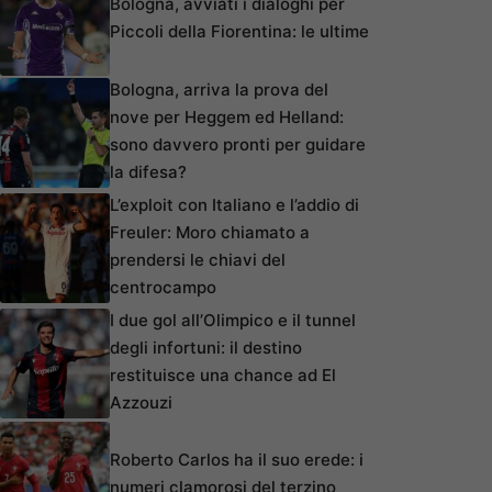
Bologna, avviati i dialoghi per
Piccoli della Fiorentina: le ultime
Bologna, arriva la prova del
nove per Heggem ed Helland:
sono davvero pronti per guidare
la difesa?
L’exploit con Italiano e l’addio di
Freuler: Moro chiamato a
prendersi le chiavi del
centrocampo
I due gol all’Olimpico e il tunnel
degli infortuni: il destino
restituisce una chance ad El
Azzouzi
Roberto Carlos ha il suo erede: i
numeri clamorosi del terzino