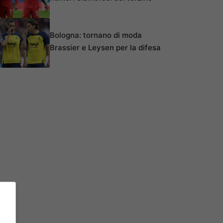
Bologna: tornano di moda
Brassier e Leysen per la difesa