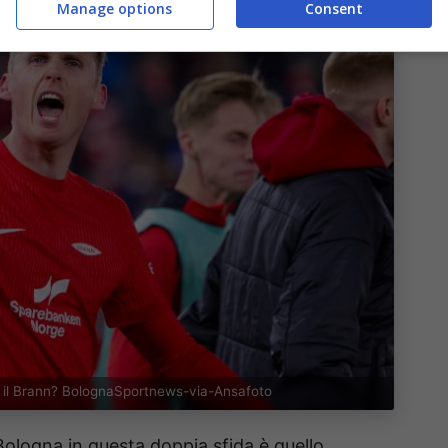
Manage options
Consent
ro il Brann? BolognaSportnews-via-Ansafoto
l Bologna in questa doppia sfida è quello