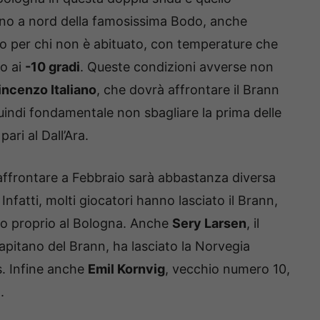
meno a nord della famosissima Bodo, anche
o per chi non è abituato, con temperature che
o ai
-10 gradi
. Queste condizioni avverse non
incenzo Italiano
, che dovrà affrontare il Brann
uindi fondamentale non sbagliare la prima delle
ari al Dall’Ara.
 affrontare a Febbraio sarà abbastanza diversa
nfatti, molti giocatori hanno lasciato il Brann,
ato proprio al Bologna. Anche
Sery Larsen
, il
pitano del Brann, ha lasciato la Norvegia
s. Infine anche
Emil Kornvig
, vecchio numero 10,
.