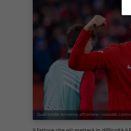
Quali insidie dovranno affrontare i rossoblù cont
Il fattore che più metterà in difficoltà i