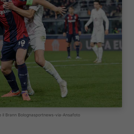
vo il Brann Bolognasportnews-via-Ansafoto