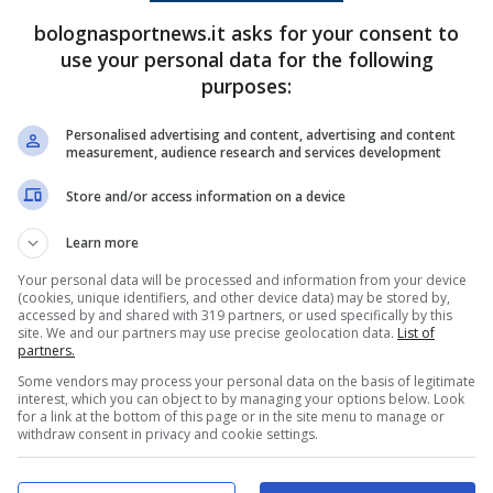
tto la grande prestazione del portiere
bolognasportnews.it asks for your consent to
use your personal data for the following
ttutto con quelle nel finale su Ferguson e
purposes:
are un punto d’oro. Altro grande protagonista
di una buonissima gara che gli valse poi l’acquisto
Personalised advertising and content, advertising and content
measurement, audience research and services development
ione di Gennaio.
Store and/or access information on a device
 da
Novembre
, anche perché il Brann comincerà
Learn more
pionato nazionale Norvegese, solo qualche
Your personal data will be processed and information from your device
 il Bologna.
(cookies, unique identifiers, and other device data) may be stored by,
accessed by and shared with 319 partners, or used specifically by this
site. We and our partners may use precise geolocation data.
List of
partners.
ontare i rossoblù contro il Brann?
Some vendors may process your personal data on the basis of legitimate
interest, which you can object to by managing your options below. Look
for a link at the bottom of this page or in the site menu to manage or
withdraw consent in privacy and cookie settings.