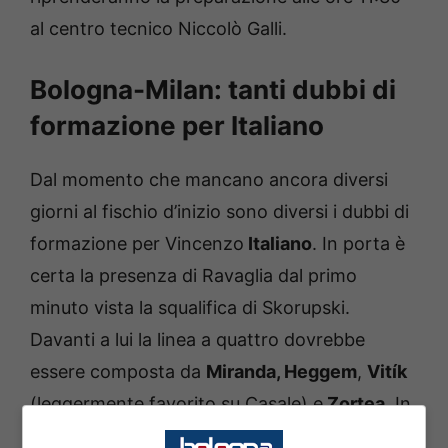
al centro tecnico Niccolò Galli.
Bologna-Milan: tanti dubbi di
formazione per Italiano
Dal momento che mancano ancora diversi
giorni al fischio d’inizio sono diversi i dubbi di
formazione per Vincenzo
Italiano
. In porta è
certa la presenza di Ravaglia dal primo
minuto vista la squalifica di Skorupski.
Davanti a lui la linea a quattro dovrebbe
essere composta da
Miranda, Heggem
,
Vitík
(leggermente favorito su Casale) e
Zortea
. In
mediana al fianco di
Freuler
spazio ad uno