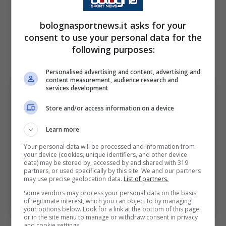
tra
Moro e Pobega
. Mentre in attacco sono
bolognasportnews.it asks for your
diversi i ballottaggi, ma al momento sono
consent to use your personal data for the
favoriti per giocare dal primo minuto
following purposes:
Odgaard,
Cambiaghi
(diffidato)
e Castro.
Personalised advertising and content, advertising and
content measurement, audience research and
services development
Store and/or access information on a device
Learn more
Your personal data will be processed and information from
your device (cookies, unique identifiers, and other device
data) may be stored by, accessed by and shared with 319
partners, or used specifically by this site. We and our partners
may use precise geolocation data.
List of partners.
Bologna-Milan: tanti dubbi di formazione per Italiano.
Bologna Sport News (Foto di Alessandro Sabattini/Getty
Some vendors may process your personal data on the basis
of legitimate interest, which you can object to by managing
Images Via OneFootball)
your options below. Look for a link at the bottom of this page
or in the site menu to manage or withdraw consent in privacy
and cookie settings.