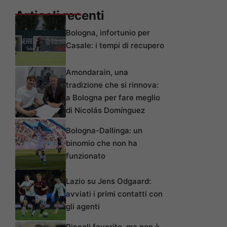
Articoli recenti
Bologna, infortunio per
Casale: i tempi di recupero
Amondarain, una
tradizione che si rinnova:
a Bologna per fare meglio
di Nicolás Domínguez
Bologna-Dallinga: un
binomio che non ha
funzionato
Lazio su Jens Odgaard:
avviati i primi contatti con
gli agenti
Piccoli favorito, ma non è