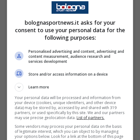
p
21:00 allo stadio Dall’Ara.
La partita verrà
o
r
t
trasmessa sulle reti Mediaset in televisione su
bolognasportnews.it asks for your
n
e
consent to use your personal data for the
Italia Uno e in streaming su Mediaset Infinity.
w
s
following purposes:
Personalised advertising and content, advertising and
content measurement, audience research and
Bologna-Lazio, le probabili
services development
formazioni del match
Store and/or access information on a device
Il Bologna di Italiano arriva al match con il
Learn more
ritorno di Lucumì al centro della difesa. A
Your personal data will be processed and information from
centrocampo Italiano potrebbe mettere
Moro
your device (cookies, unique identifiers, and other device
data) may be stored by, accessed by and shared with 319
e
Pobega
a discapito di un
Ferguson
non al
partners, or used specifically by this site. We and our partners
may use precise geolocation data.
List of partners.
meglio. Sulla trequarti potrebbe partire dal
Some vendors may process your personal data on the basis
of legitimate interest, which you can object to by managing
primo minuto Odgaard, partito dalla panchina
your options below. Look for a link at the bottom of this page