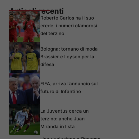
Articoli recenti
Roberto Carlos ha il suo
erede: i numeri clamorosi
del terzino
Bologna: tornano di moda
Brassier e Leysen per la
difesa
FIFA, arriva l’annuncio sul
futuro di Infantino
La Juventus cerca un
terzino: anche Juan
Miranda in lista
Una rivoluzione all’insegna