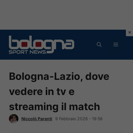
Vai
al
MENU
contenuto
Bologna-Lazio, dove
S
e
vedere in tv e
r
i
e
A
streaming il match
,
B
o
l
Niccolò Parenti
9 Febbraio 2026 - 19:56
o
g
n
a