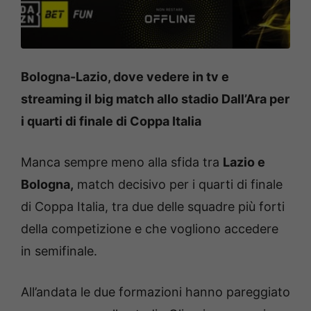
m
a
t
c
h
(
F
Bologna-Lazio, dove vedere in tv e
o
t
streaming il big match allo stadio Dall’Ara per
o
d
i
i quarti di finale di Coppa Italia
M
a
r
c
Manca sempre meno alla sfida tra
Lazio e
o
R
Bologna,
match decisivo per i quarti di finale
o
s
di Coppa Italia, tra due delle squadre più forti
i
–
S
della competizione e che vogliono accedere
S
L
in semifinale.
a
z
i
o
All’andata le due formazioni hanno pareggiato
/
G
e