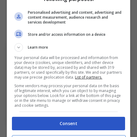
ogni partita pesa doppio.
Personalised advertising and content, advertising and
content measurement, audience research and
David ancora a parte: recupera
services development
per Juve-Como?
Store and/or access information on a device
Learn more
Your personal data will be processed and information from
your device (cookies, unique identifiers, and other device
data) may be stored by, accessed by and shared with 319
partners, or used specifically by this site. We and our partners
may use precise geolocation data.
List of partners.
Some vendors may process your personal data on the basis
of legitimate interest, which you can object to by managing
your options below. Look for a link at the bottom of this page
or in the site menu to manage or withdraw consent in privacy
and cookie settings.
David ancora a parte: recupera per Juve-Como? (Ansa
Foto) – BolognaSportnews
Consent
Situazione diversa per
Jonathan David
.