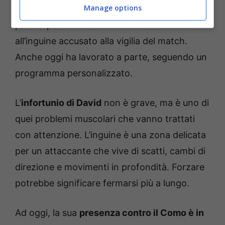
Manage options
L’attaccante canadese non è nemmeno
partito per Istanbul a causa di un fastidio
all’inguine accusato alla vigilia del match.
Anche oggi ha lavorato a parte, seguendo un
programma personalizzato.
L’
infortunio di David
non è grave, ma è uno di
quei problemi muscolari che vanno trattati
con attenzione. L’inguine è una zona delicata
per un attaccante che vive di scatti, cambi di
direzione e movimenti in profondità. Forzare
potrebbe significare fermarsi più a lungo.
Ad oggi, la sua
presenza contro il Como è in