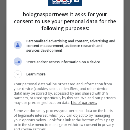
campionato.
bolognasportnews.it asks for your
consent to use your personal data for the
following purposes:
Personalised advertising and content, advertising and
content measurement, audience research and
services development
Store and/or access information on a device
Learn more
Your personal data will be processed and information from
Il Milan cerca rinforzi in casa Bologna (Ansa Foto) –
your device (cookies, unique identifiers, and other device
bolognasportnews.it
data) may be stored by, accessed by and shared with 319
partners, or used specifically by this site. We and our partners
may use precise geolocation data.
List of partners.
L’attaccante argentino piace a mezza Serie A,
Some vendors may process your personal data on the basis
of legitimate interest, which you can object to by managing
ma
il Milan sembra averlo messo in cima alla
your options below. Look for a link at the bottom of this page
or in the site menu to manage or withdraw consent in privacy
lista delle proprie preferenze
dopo le ottime
and cookie settings.