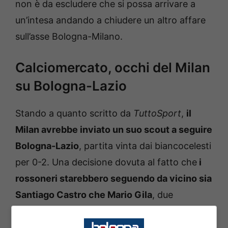
non è da escludere che si possa arrivare a
un’intesa andando a chiudere un altro affare
sull’asse Bologna-Milano.
Calciomercato, occhi del Milan
su Bologna-Lazio
Stando a quanto scritto da
TuttoSport
,
il
Milan avrebbe inviato un suo scout a seguire
Bologna-Lazio
, partita vinta dai biancocelesti
per 0-2. Una decisione dovuta al fatto che
i
rossoneri starebbero seguendo da vicino sia
Santiago Castro che Mario Gila
, due
giocatori che potrebbero fare al caso di
Massimiliano Allegri per il prossimo