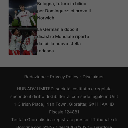
Bologna, futuro in bilico
per Domínguez: ci prova il
Norwich
La Germania dopo il
disastro Mondiale riparte
da lui: la nuova stella
tedesca
Redazione
-
Privacy Policy
-
Disclaimer
HUB ADV LIMITED, società costituita e regolata
secondo il diritto di Gibilterra, con sede legale in Unit
1-3 Irish Place, Irish Town, Gibraltar, GX11 1AA, ID
Fiscale 124881
Testata Giornalistica registrata presso il Tribunale di
Bologna con n°8577 del 16/03/2022 – Direttore