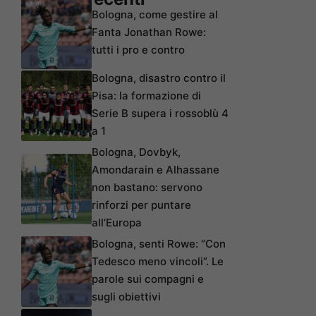
Bologna, come gestire al
Fanta Jonathan Rowe:
tutti i pro e contro
Bologna, disastro contro il
Pisa: la formazione di
Serie B supera i rossoblù 4
a 1
Bologna, Dovbyk,
Amondarain e Alhassane
non bastano: servono
rinforzi per puntare
all’Europa
Bologna, senti Rowe: “Con
Tedesco meno vincoli”. Le
parole sui compagni e
sugli obiettivi