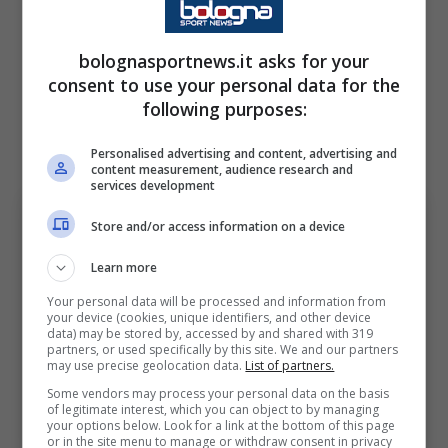
centrocampista che continua a piacere molto
al Galatasaray. I turchi hanno provato a
bolognasportnews.it asks for your
consent to use your personal data for the
strapparlo ai nerazzurri già durante la scorsa
following purposes:
estate e lo scorso inverno, non riuscendo
però a convincere il club meneghino.
Personalised advertising and content, advertising and
content measurement, audience research and
services development
Store and/or access information on a device
Learn more
Your personal data will be processed and information from
your device (cookies, unique identifiers, and other device
data) may be stored by, accessed by and shared with 319
partners, or used specifically by this site. We and our partners
may use precise geolocation data.
List of partners.
Some vendors may process your personal data on the basis
of legitimate interest, which you can object to by managing
Inter, futuro in dubbio per Calhanoglu (Ansa Foto) –
your options below. Look for a link at the bottom of this page
bolognasportnews.it
or in the site menu to manage or withdraw consent in privacy