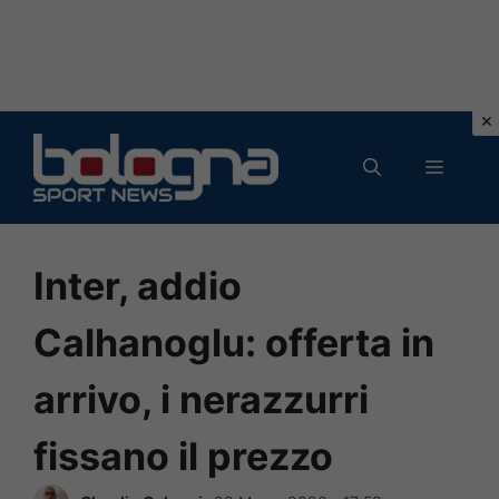
Vai
al
MENU
contenuto
Inter, addio
Calhanoglu: offerta in
arrivo, i nerazzurri
fissano il prezzo