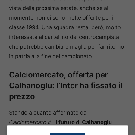
vista della prossima estate, anche se al
momento non ci sono molte offerte per il
classe 1994. Una squadra resta, però, molto
interessata al cartellino del centrocampista
che potrebbe cambiare maglia per far ritorno
in patria alla fine del campionato.
Calciomercato, offerta per
Calhanoglu: l’Inter ha fissato il
prezzo
Stando a quanto affermato da
Calciomercato.it
,
il futuro di Calhanoglu
potrebbe essere lontano dall’Inter
con il