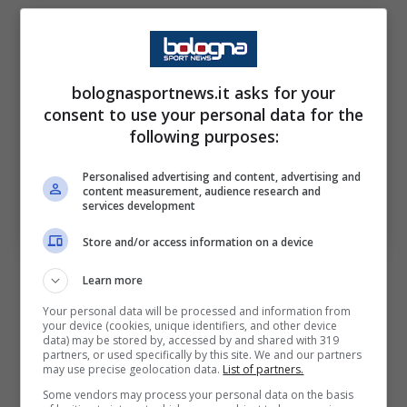
bolognasportnews.it asks for your
consent to use your personal data for the
following purposes:
Personalised advertising and content, advertising and
content measurement, audience research and
Castro è tra gli under 23 più cari: la classifica. Bologna
services development
Sport News (Foto di Alessandro Sabattini/Getty Images
Via OneFootball)
Store and/or access information on a device
Tra i primi dieci in assoluto compaiono anche
Learn more
due giocatori di Serie A: Kenan
Yildiz
(133.5
Your personal data will be processed and information from
your device (cookies, unique identifiers, and other device
milioni) e
Pio Esposito
(94.7 milioni). Mentre
data) may be stored by, accessed by and shared with 319
partners, or used specifically by this site. We and our partners
stilando una classifica tenendo presente
may use precise geolocation data.
List of partners.
solamente il nostro campionato Santiago
Some vendors may process your personal data on the basis