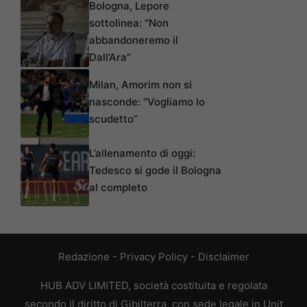
Bologna, Lepore
sottolinea: “Non
abbandoneremo il
Dall’Ara”
Milan, Amorim non si
nasconde: “Vogliamo lo
scudetto”
L’allenamento di oggi:
Tedesco si gode il Bologna
al completo
Redazione
-
Privacy Policy
-
Disclaimer
HUB ADV LIMITED, società costituita e regolata
secondo il diritto di Gibilterra, con sede legale in Unit