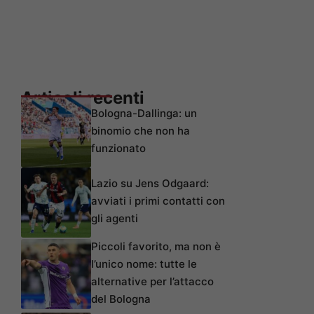
Articoli recenti
Bologna-Dallinga: un
binomio che non ha
funzionato
Lazio su Jens Odgaard:
avviati i primi contatti con
gli agenti
Piccoli favorito, ma non è
l’unico nome: tutte le
alternative per l’attacco
del Bologna