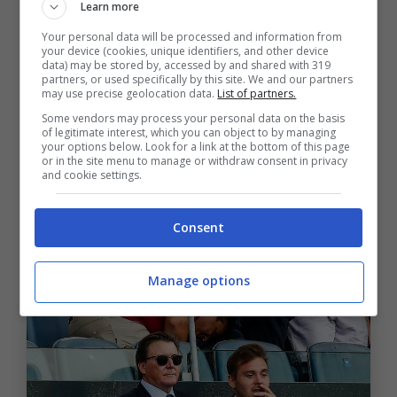
Learn more
bilico: cosa succede ora
Your personal data will be processed and information from
your device (cookies, unique identifiers, and other device
data) may be stored by, accessed by and shared with 319
La classifica, adesso, inizia a fare paura. La
partners, or used specifically by this site. We and our partners
may use precise geolocation data.
List of partners.
Roma resta sesta, a tre punti dal
Como
Some vendors may process your personal data on the basis
quarto. Ma il dettaglio che pesa è un altro: i
of legitimate interest, which you can object to by managing
your options below. Look for a link at the bottom of this page
lombardi devono ancora giocare. Se
or in the site menu to manage or withdraw consent in privacy
and cookie settings.
dovessero vincere, il distacco salirebbe a sei
lunghezze. Un margine che, a questo punto
Consent
della stagione, cambia completamente le
prospettive.
Manage options