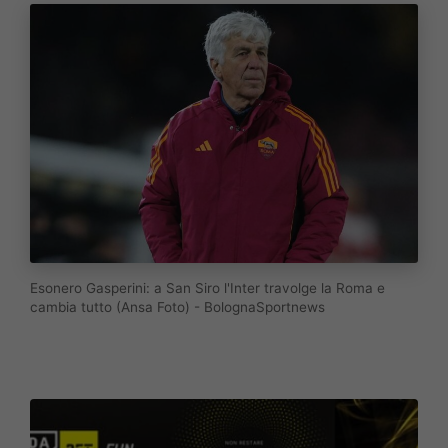
Esonero Gasperini: a San Siro l'Inter travolge la Roma e
cambia tutto (Ansa Foto) - BolognaSportnews