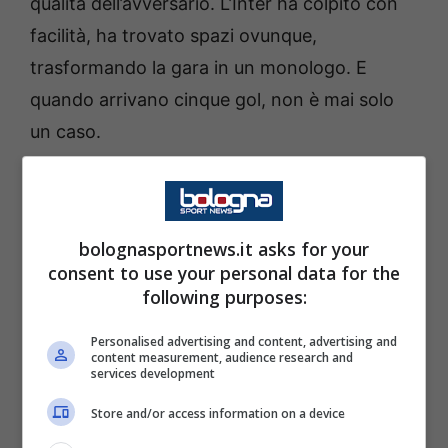
qualità dell’avversario. L’Inter ha colpito con
facilità, ha trovato spazi ovunque,
trasformando la gara in un monologo. E
quando arrivano cinque gol, non è mai solo
un caso.
I numeri raccontano una verità scomoda:
undicesima sconfitta in campionato, qualcosa
bolognasportnews.it asks for your
che a Roma non si vedeva da anni. E
consent to use your personal data for the
soprattutto, l’ennesimo ko di Gasperini contro
following purposes:
i nerazzurri. Un vero e proprio tabù che
Personalised advertising and content, advertising and
continua a ripetersi, quasi come una storia già
content measurement, audience research and
services development
scritta.
Store and/or access information on a device
Champions a rischio e futuro in