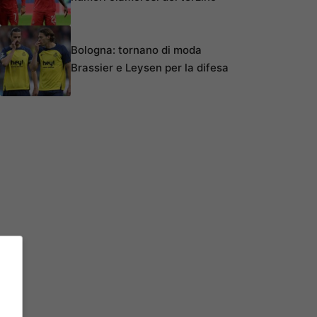
Bologna: tornano di moda
Brassier e Leysen per la difesa