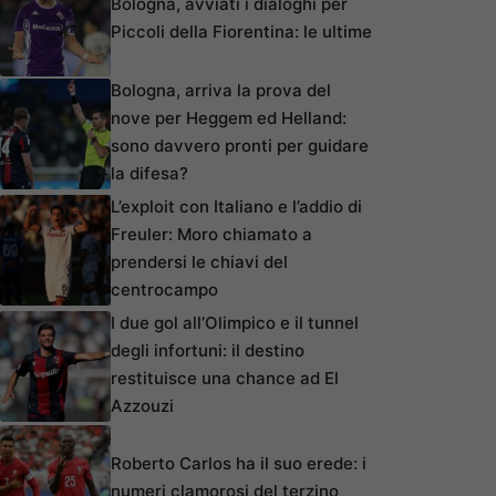
Bologna, avviati i dialoghi per
Piccoli della Fiorentina: le ultime
Bologna, arriva la prova del
nove per Heggem ed Helland:
sono davvero pronti per guidare
la difesa?
L’exploit con Italiano e l’addio di
Freuler: Moro chiamato a
prendersi le chiavi del
centrocampo
I due gol all’Olimpico e il tunnel
degli infortuni: il destino
restituisce una chance ad El
Azzouzi
Roberto Carlos ha il suo erede: i
numeri clamorosi del terzino