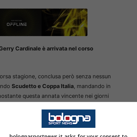
 Gerry Cardinale è arrivata nel corso
corsa stagione, conclusa però senza nessun
cendo
Scudetto e Coppa Italia
, mandando in
nostante questa annata vincente nei giorni
dinale
aveva “attaccato” a distanza l’
Inter
per la
ardinale
bolognasportnews.it asks for your consent to