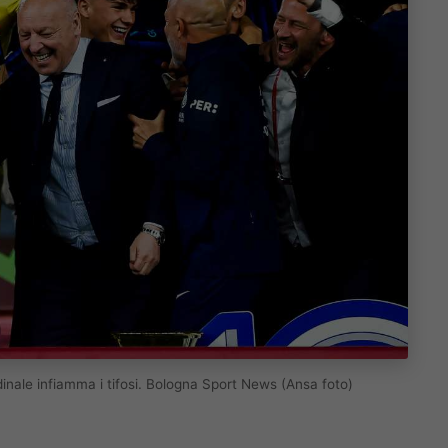
rdinale infiamma i tifosi. Bologna Sport News (Ansa foto)