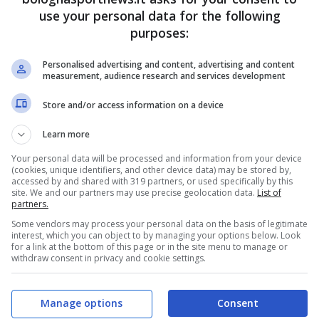
use your personal data for the following
crofoni di
Sky e Dazn
in risposta si era
purposes:
e l’altra meno. Alle tv e alla stampa aveva finora
Personalised advertising and content, advertising and content
ieri all’Arena Civica di Milano in occasione
measurement, audience research and services development
ato con la squadra, il numero 1 del club interista
Store and/or access information on a device
rato nei confronti dei rivali cittadini.
Learn more
Your personal data will be processed and information from your device
(cookies, unique identifiers, and other device data) may be stored by,
accessed by and shared with 319 partners, or used specifically by this
site. We and our partners may use precise geolocation data.
List of
partners.
Some vendors may process your personal data on the basis of legitimate
interest, which you can object to by managing your options below. Look
for a link at the bottom of this page or in the site menu to manage or
withdraw consent in privacy and cookie settings.
Manage options
Consent