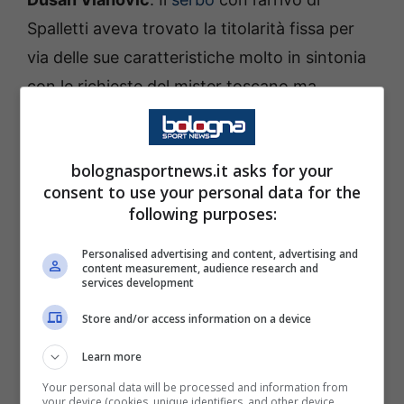
Spalletti aveva trovato la titolarità fissa per
via delle sue caratteristiche molto in sintonia
con le richieste del mister toscano ma
rovinato il tutto da un infortunio molto
importante che ha portato l’ex Fiorentina
bolognasportnews.it asks for your
fuori dal campo per più di tre mesi.
consent to use your personal data for the
following purposes:
Il giocatore non sarà a disposizione contro il
Bologna, oltre avere un futuro ancora da
Personalised advertising and content, advertising and
content measurement, audience research and
decifrare e che sembrava fino a poco tempo
services development
fa destinato a lasciare la Vecchia Signora.
Store and/or access information on a device
Learn more
Negli ultimi mesi, però, una conferma del
Your personal data will be processed and information from
serbo potrebbe essere non una vera e propria
your device (cookies, unique identifiers, and other device