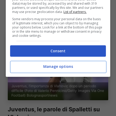
data) may be stored by, accessed by and shared with 319
utopia per via del doppio flop da parte di
partners, or used specifically by this site. We and our partners
may use precise geolocation data.
List of partners.
Openda e David
e soprattutto per la grande
Some vendors may process your personal data on the basis
stima di Spalletti per Vlahovic.
of legitimate interest, which you can object to by managing
your options below. Look for a link at the bottom of this page
or in the site menu to manage or withdraw consent in privacy
and cookie settings.
Consent
Manage options
Juventus, l’importanza di Vlahovic dopo un periodo
difficile (Foto di Valerio Pennicino/Getty Images Via One
Football) Bolognasportnews
Juventus, le parole di Spalletti su