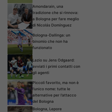
Amondarain, una
tradizione che si rinnova:
a Bologna per fare meglio
di Nicolás Domínguez
Bologna-Dallinga: un
binomio che non ha
funzionato
Lazio su Jens Odgaard:
avviati i primi contatti con
gli agenti
Piccoli favorito, ma non è
l’unico nome: tutte le
alternative per l’attacco
del Bologna
Bologna, Lepore