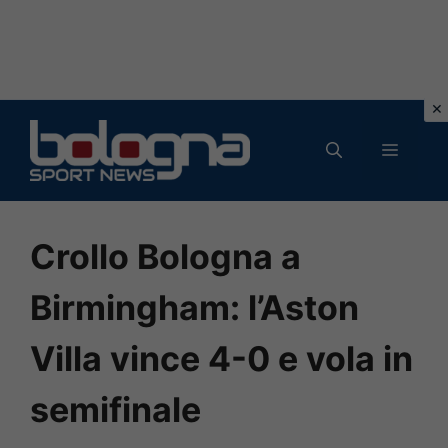
Vai
al
MENU
contenuto
Crollo Bologna a
Birmingham: l’Aston
Villa vince 4-0 e vola in
semifinale