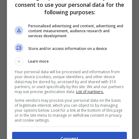
Rogers all'uno contro uno. Quest'ultimo si sposta palla
consent to use your personal data for the
e calcia con forza. Ravaglia non impeccabile. 3-0!
following purposes:
Dominio Villans
Personalised advertising and content, advertising and
content measurement, audience research and
services development
21:39
Occasione Bologna
Store and/or access information on a device
36'-Rowe si accentra e prova il cross per Castro.
Learn more
L'argentino si allunga ma non riesce a colpire
Your personal data will be processed and information from
your device (cookies, unique identifiers, and other device
data) may be stored by, accessed by and shared with 319
21:32
partners, or used specifically by this site. We and our partners
may use precise geolocation data.
List of partners.
Ammonito Bernardeschi
Some vendors may process your personal data on the basis
of legitimate interest, which you can object to by managing
29'-Intervento scomposto di Bernardeschi. Ammonito
your options below. Look for a link at the bottom of this page
or in the site menu to manage or withdraw consent in privacy
and cookie settings.
21:27
Consent