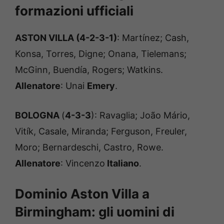
formazioni ufficiali
ASTON VILLA (4-2-3-1)
: Martínez; Cash,
Konsa, Torres, Digne; Onana, Tielemans;
McGinn, Buendía, Rogers; Watkins.
Allenatore
: Unai
Emery
.
BOLOGNA
(
4-3-3
): Ravaglia; João Mário,
Vitík, Casale, Miranda; Ferguson, Freuler,
Moro; Bernardeschi, Castro, Rowe.
Allenatore
: Vincenzo
Italiano
.
Dominio Aston Villa a
Birmingham: gli uomini di